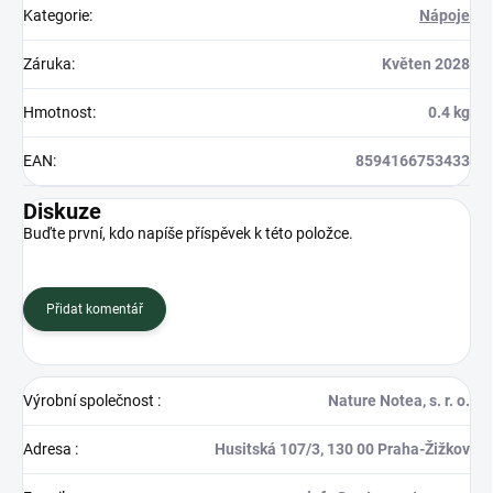
Kategorie
:
Nápoje
Záruka
:
Květen 2028
Hmotnost
:
0.4 kg
EAN
:
8594166753433
Diskuze
Buďte první, kdo napíše příspěvek k této položce.
Přidat komentář
Výrobní společnost
:
Nature Notea, s. r. o.
Adresa
:
Husitská 107/3, 130 00 Praha-Žižkov