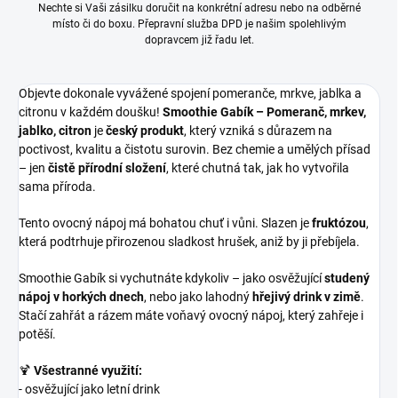
Nechte si Vaši zásilku doručit na konkrétní adresu nebo na odběrné
místo či do boxu. Přepravní služba DPD je našim spolehlivým
dopravcem již řadu let.
Objevte dokonale vyvážené spojení pomeranče, mrkve, jablka a
citronu v každém doušku!
Smoothie Gabík – Pomeranč, mrkev,
jablko, citron
je
český produkt
, který vzniká s důrazem na
poctivost, kvalitu a čistotu surovin. Bez chemie a umělých přísad
– jen
čistě přírodní složení
, které chutná tak, jak ho vytvořila
sama příroda.
Tento ovocný nápoj má bohatou chuť i vůni. Slazen je
fruktózou
,
která podtrhuje přirozenou sladkost hrušek, aniž by ji přebíjela.
Smoothie Gabík si vychutnáte kdykoliv – jako osvěžující
studený
nápoj v horkých dnech
, nebo jako lahodný
hřejivý drink v zimě
.
Stačí zahřát a rázem máte voňavý ovocný nápoj, který zahřeje i
potěší.
🍹
Všestranné využití:
- osvěžující jako letní drink