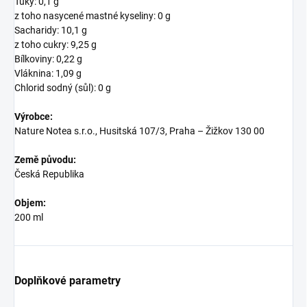
Tuky: 0,1 g
z toho nasycené mastné kyseliny: 0 g
Sacharidy: 10,1 g
z toho cukry: 9,25 g
Bílkoviny: 0,22 g
Vláknina: 1,09 g
Chlorid sodný (sůl): 0 g
Výrobce:
Nature Notea s.r.o., Husitská 107/3, Praha – Žižkov 130 00
Země původu:
Česká Republika
Objem:
200 ml
Doplňkové parametry