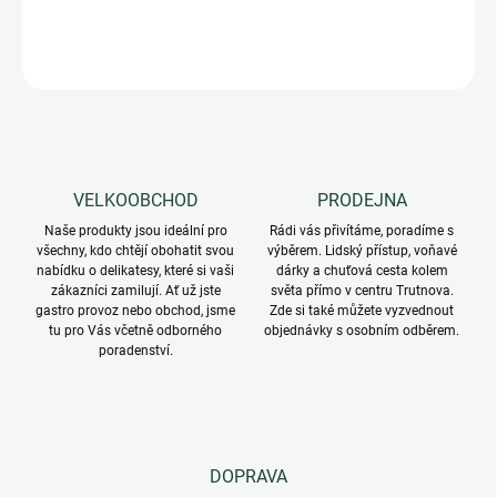
DETAILNÍ INFORMACE
ZEPTAT SE
VELKOOBCHOD
PRODEJNA
Naše produkty jsou ideální pro
Rádi vás přivítáme, poradíme s
všechny, kdo chtějí obohatit svou
výběrem. Lidský přístup, voňavé
nabídku o delikatesy, které si vaši
dárky a chuťová cesta kolem
zákazníci zamilují. Ať už jste
světa přímo v centru Trutnova.
gastro provoz nebo obchod, jsme
Zde si také můžete vyzvednout
tu pro Vás včetně odborného
objednávky s osobním odběrem.
poradenství.
DOPRAVA