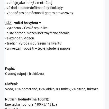
- zahřeje jako horký zimní nápoj
- základ pro domácí limonády i koktejly
- vhodné pro domácnosti i gastro provozovny
🇨🇿
Proč si ho vybrat?:
- vyrobeno v České republice
- čistě přírodní složení bez zbytečné chemie
- slazeno fruktózou
- tradiční výroba s důrazem na kvalitu
- univerzální použití – teplé i studené nápoje
Popis:
Ovocný nápoj s fruktózou.
Složení:
Voda, 15% pomeranč, 12% jablko, 8% mrkev, 2% citron, fuktóza.
Nutriční hodnoty
(na 100ml):
Energická hodnota: 180 kJ/ 43 kcal