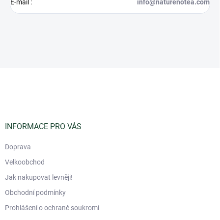
E-mail
:
info@naturenotea.com
Z
á
p
a
t
í
INFORMACE PRO VÁS
Doprava
Velkoobchod
Jak nakupovat levněji!
Obchodní podmínky
Prohlášení o ochraně soukromí