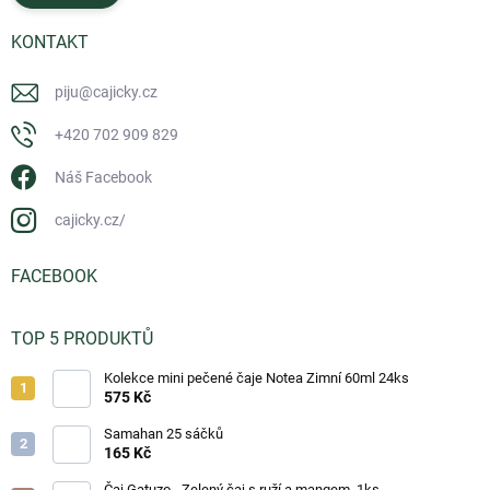
KONTAKT
piju
@
cajicky.cz
+420 702 909 829
Náš Facebook
cajicky.cz/
FACEBOOK
TOP 5 PRODUKTŮ
Kolekce mini pečené čaje Notea Zimní 60ml 24ks
575 Kč
Samahan 25 sáčků
165 Kč
Čaj Gatuzo - Zelený čaj s ruží a mangem, 1ks