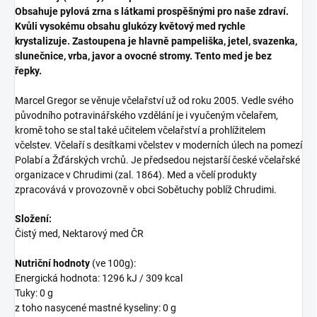
Obsahuje pylová zrna s látkami prospěšnými pro naše zdraví.
Kvůli vysokému obsahu glukózy květový med rychle
krystalizuje. Zastoupena je hlavně pampeliška, jetel, svazenka,
slunečnice, vrba, javor a ovocné stromy. Tento med je bez
řepky.
Marcel Gregor se věnuje včelařství už od roku 2005. Vedle svého
původního potravinářského vzdělání je i vyučeným včelařem,
kromě toho se stal také učitelem včelařství a prohlížitelem
včelstev. Včelaří s desítkami včelstev v moderních úlech na pomezí
Polabí a Žďárských vrchů. Je předsedou nejstarší české včelařské
organizace v Chrudimi (zal. 1864). Med a včelí produkty
zpracovává v provozovně v obci Sobětuchy poblíž Chrudimi.
Složení:
Čistý med, Nektarový med ČR
Nutriční hodnoty
(ve 100g):
Energická hodnota: 1296 kJ / 309 kcal
Tuky: 0 g
z toho nasycené mastné kyseliny: 0 g