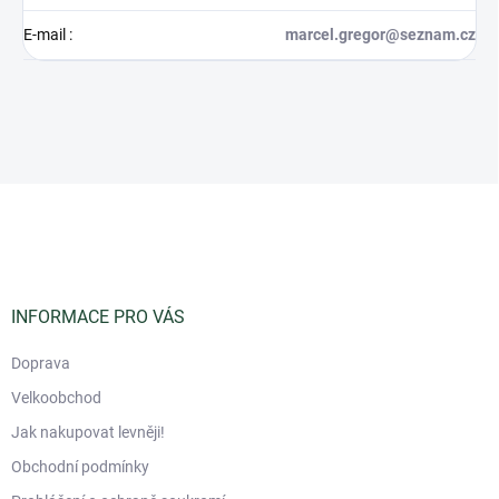
E-mail
:
marcel.gregor@seznam.cz
Z
á
p
a
t
í
INFORMACE PRO VÁS
Doprava
Velkoobchod
Jak nakupovat levněji!
Obchodní podmínky