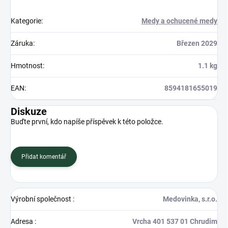
Kategorie
:
Medy a ochucené medy
Záruka
:
Březen 2029
Hmotnost
:
1.1 kg
EAN
:
8594181655019
Diskuze
Buďte první, kdo napíše příspěvek k této položce.
Přidat komentář
Výrobní společnost
:
Medovinka, s.r.o.
Adresa
:
Vrcha 401 537 01 Chrudim