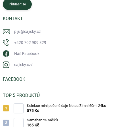
Přihlásit se
KONTAKT
piju
@
cajicky.cz
+420 702 909 829
Náš Facebook
cajicky.cz/
FACEBOOK
TOP 5 PRODUKTŮ
Kolekce mini pečené čaje Notea Zimní 60ml 24ks
575 Kč
Samahan 25 sáčků
165 Kč