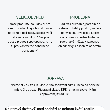
VELKOOBCHOD
PRODEJNA
Naše produkty jsou ideální pro
Rádi vás přivítáme, poradíme s
všechny, kdo chtějí obohatit svou
výběrem. Lidský přístup, voňavé
nabídku o delikatesy, které si vaši
dárky a chuťová cesta kolem
zákazníci zamilují. Ať už jste
světa přímo v centru Trutnova.
gastro provoz nebo obchod, jsme
Zde si také můžete vyzvednout
tu pro Vás včetně odborného
objednávky s osobním odběrem.
poradenství.
DOPRAVA
Nechte si Vaši zásilku doručit na konkrétní adresu nebo na odběrné
místo či do boxu. Přepravní služba DPD je našim spolehlivým
dopravcem již řadu let.
Nektarový (květový) med pochází ze nektaru květů rostlin.