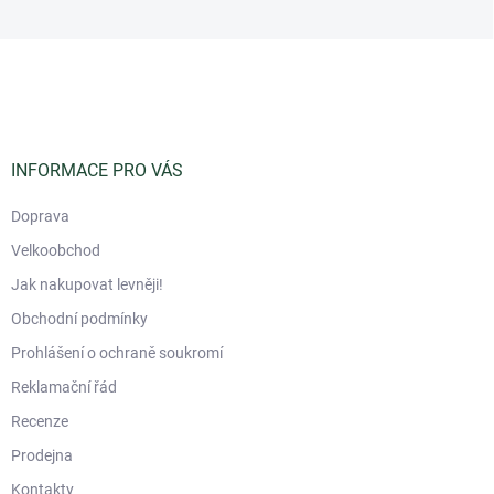
Z
á
p
a
t
í
INFORMACE PRO VÁS
Doprava
Velkoobchod
Jak nakupovat levněji!
Obchodní podmínky
Prohlášení o ochraně soukromí
Reklamační řád
Recenze
Prodejna
Kontakty