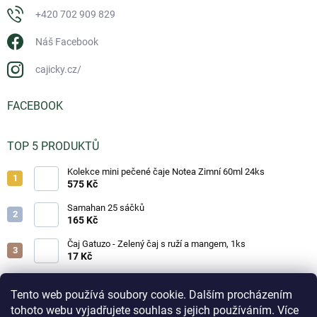
+420 702 909 829
Náš Facebook
cajicky.cz/
FACEBOOK
TOP 5 PRODUKTŮ
Kolekce mini pečené čaje Notea Zimní 60ml 24ks
575 Kč
Samahan 25 sáčků
165 Kč
Čaj Gatuzo - Zelený čaj s ruží a mangem, 1ks
17 Kč
Čaj Gatuzo - Lesní směs, 1ks
17 Kč
Tento web používá soubory cookie. Dalším procházením
tohoto webu vyjadřujete souhlas s jejich používáním. Více
Horká čokoláda - Classic 25g