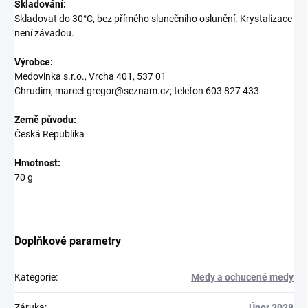
Skladování:
Skladovat do 30°C, bez přímého slunečního oslunění. Krystalizace
není závadou.
Výrobce:
Medovinka s.r.o., Vrcha 401, 537 01
Chrudim, marcel.gregor@seznam.cz; telefon 603 827 433
Země původu:
Česká Republika
Hmotnost:
70 g
Doplňkové parametry
Kategorie
:
Medy a ochucené medy
Záruka
:
Únor 2028