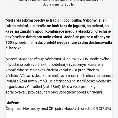
dopravcem již řadu let.
Med s vlašskými ořechy je tradiční pochoutka. Výborný je jen
tak na mlsání, ale skvěle se hodí taky do jogurtů, na pečení, na
kaše, na zmrzliny apod. Kombinace medu a vlašských ořechů je
navíc velice dobrá pro naše zdraví. Jedná se pouze o ořechy ve
100% přírodním medu, produkt neobsahuje žádná dochucovadla
či barviva.
Marcel Gregor se věnuje včelařství už od roku 2005. Vedle svého
původního potravinářského vzdělání je i vyučeným včelařem,
kromě toho se stal také učitelem včelařství a prohlížitelem
včelstev. Včelaří s desítkami včelstev v moderních úlech na pomezí
Polabí a Žďárských vrchů. Je předsedou nejstarší české včelařské
organizace v Chrudimi (zal. 1864). Med a včelí produkty
zpracovává v provozovně v obci Sobětuchy poblíž Chrudimi.
Složení:
Čistý med, Nektarový med ČR, jádra vlašských ořechů ČR (37,5%)