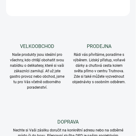
ZEPTAT SE
VELKOOBCHOD
PRODEJNA
Naše produkty jsou ideální pro
Rádi vás přivítáme, poradíme s
všechny, kdo chtějí obohatit svou
výběrem. Lidský přístup, voňavé
nabídku o delikatesy, které si vaši
dárky a chuťová cesta kolem
zákazníci zamilují. Ať už jste
světa přímo v centru Trutnova.
gastro provoz nebo obchod, jsme
Zde si také můžete vyzvednout
tu pro Vás včetně odborného
objednávky s osobním odběrem.
poradenství.
DOPRAVA
Nechte si Vaši zásilku doručit na konkrétní adresu nebo na odběrné
místo či do boxu. Přepravní služba DPD je našim spolehlivým