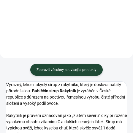
Do košíku
cena:
Do košíku
Minimální trvanlivost do 02.2027
Minimální trvanlivost do 06.2028
Zobrazit všechny související produkty
Výrazný, lehce nakyslý sirup z rakytníku, který je doslova nabitý
přírodní silou.
Babiččin sirup Rakytník
je vyráběn v České
republice s důrazem na poctivou řemeslnou výrobu, čisté přírodní
složení a vysoký podíl ovoce.
Rakytník je právem označován jako „zlatem severu“ díky přirozeně
vysokému obsahu vitaminu C a dalších cenných látek. Sirup má
typickou svěží, lehce kyselou chuť, která skvěle osvěží i dodá