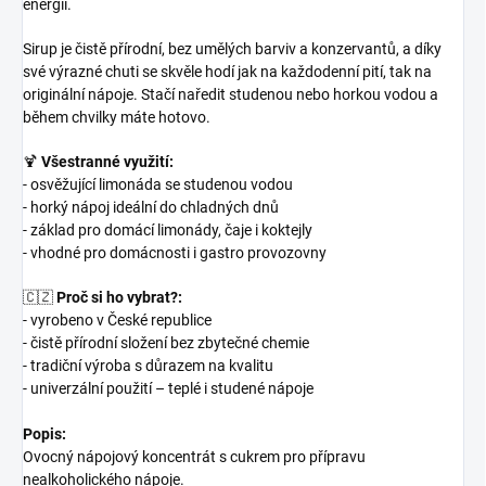
energii.
Sirup je čistě přírodní, bez umělých barviv a konzervantů, a díky
své výrazné chuti se skvěle hodí jak na každodenní pití, tak na
originální nápoje. Stačí naředit studenou nebo horkou vodou a
během chvilky máte hotovo.
🍹
Všestranné využití:
- osvěžující limonáda se studenou vodou
- horký nápoj ideální do chladných dnů
- základ pro domácí limonády, čaje i koktejly
- vhodné pro domácnosti i gastro provozovny
🇨🇿
Proč si ho vybrat?:
- vyrobeno v České republice
- čistě přírodní složení bez zbytečné chemie
- tradiční výroba s důrazem na kvalitu
- univerzální použití – teplé i studené nápoje
Popis:
Ovocný nápojový koncentrát s cukrem pro přípravu
nealkoholického nápoje.