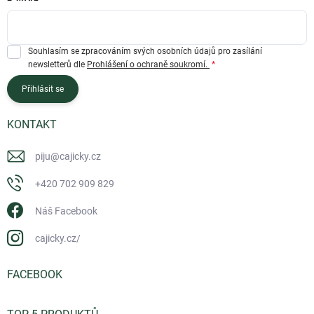
Souhlasím se zpracováním svých osobních údajů pro zasílání
newsletterů dle
Prohlášení o ochraně soukromí.
Přihlásit se
KONTAKT
piju
@
cajicky.cz
+420 702 909 829
Náš Facebook
cajicky.cz/
FACEBOOK