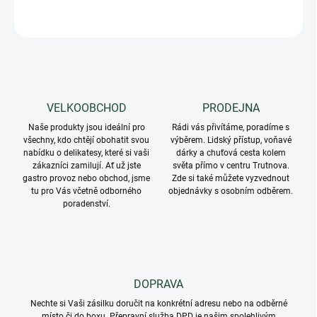
ZEPTAT SE
VELKOOBCHOD
PRODEJNA
Naše produkty jsou ideální pro
Rádi vás přivítáme, poradíme s
všechny, kdo chtějí obohatit svou
výběrem. Lidský přístup, voňavé
nabídku o delikatesy, které si vaši
dárky a chuťová cesta kolem
zákazníci zamilují. Ať už jste
světa přímo v centru Trutnova.
gastro provoz nebo obchod, jsme
Zde si také můžete vyzvednout
tu pro Vás včetně odborného
objednávky s osobním odběrem.
poradenství.
DOPRAVA
Nechte si Vaši zásilku doručit na konkrétní adresu nebo na odběrné
místo či do boxu. Přepravní služba DPD je našim spolehlivým