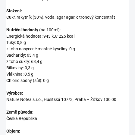
Složení:
Cukr, rakytník (30%), voda, agar agar, citronový koncentrát
Nutriční hodnoty
(na 100ml):
Energická hodnota: 943 kJ/ 225 kcal
Tuky: 0,8 g
z toho nasycené mastné kyseliny: 0 g
Sacharidy: 63,4 g
z toho cukry: 63,4 g
Bílkoviny: 0,3 g
Vláknina: 0,5 g
Chlorid sodný (sůl): 0 g
Výrobce:
Nature Notea s.r.o., Husitská 107/3, Praha – Žižkov 130 00
Země původu:
Česká Republika
Objem: