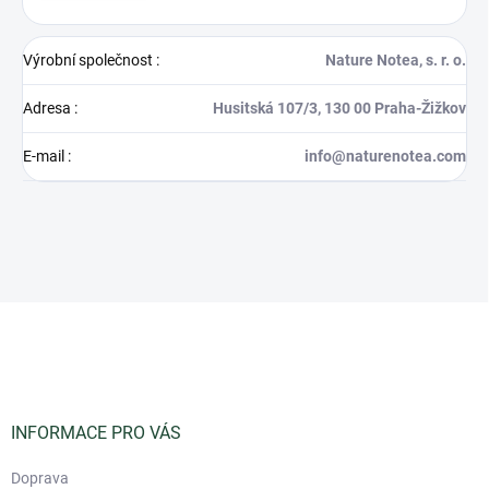
Výrobní společnost
:
Nature Notea, s. r. o.
Adresa
:
Husitská 107/3, 130 00 Praha-Žižkov
E-mail
:
info@naturenotea.com
Z
á
p
a
t
í
INFORMACE PRO VÁS
Doprava