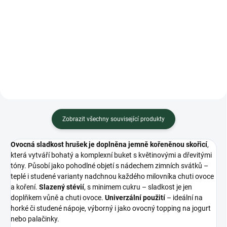
Do košíku
Do košíku
Minimální trvanlivost do 02.2027
Minimální trvanlivost do 03.2027
Zobrazit všechny související produkty
Ovocná sladkost hrušek je doplněna jemně kořeněnou skořicí
,
která vytváří bohatý a komplexní buket s květinovými a dřevitými
tóny. Působí jako pohodlné objetí s nádechem zimních svátků –
teplé i studené varianty nadchnou každého milovníka chuti ovoce
a koření.
Slazený stévií
, s minimem cukru – sladkost je jen
doplňkem vůně a chuti ovoce.
Univerzální použití
– ideální na
horké či studené nápoje, výborný i jako ovocný topping na jogurt
nebo palačinky.