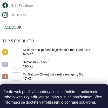
Náš Facebook
cajicky.cz/
FACEBOOK
TOP 5 PRODUKTŮ
Kolekce mini pečené čaje Notea Zimní 60ml 24ks
575 Kč
Samahan 25 sáčků
165 Kč
Čaj Gatuzo - Zelený čaj s ruží a mangem, 1ks
17 Kč
Čaj Gatuzo - Lesní směs, 1ks
17 Kč
Tento web používá soubory cookie. Dalším procházením
tohoto webu vyjadřujete souhlas s jejich používáním. Více
Horká čokoláda - Classic 25g
informací se dočtete v
Prohlášení o ochraně soukromí
.
19 Kč