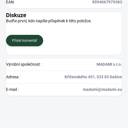
EAN
:
8594067979383
Diskuze
Buďte první, kdo napíše příspěvek k této položce.
Přidat komentář
Výrobní společnost
:
MADAMI s.r.o.
Adresa
:
Křičenského 451, 533 03 Dašice
E-mail
:
madami@madami.eu