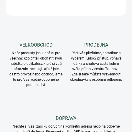
ZEPTAT SE
VELKOOBCHOD
PRODEJNA
Naše produkty jsou ideální pro
Rádi vás přivítáme, poradíme s
všechny, kdo chtějí obohatit svou
výběrem. Lidský přístup, voňavé
nabídku o delikatesy, které si vaši
dárky a chuťová cesta kolem
zákazníci zamilují. Ať už jste
světa přímo v centru Trutnova.
gastro provoz nebo obchod, jsme
Zde si také můžete vyzvednout
tu pro Vás včetně odborného
objednávky s osobním odběrem.
poradenství.
DOPRAVA
Nechte si Vaši zásilku doručit na konkrétní adresu nebo na odběrné
místo či do boxu. Přepravní služba DPD je našim spolehlivým