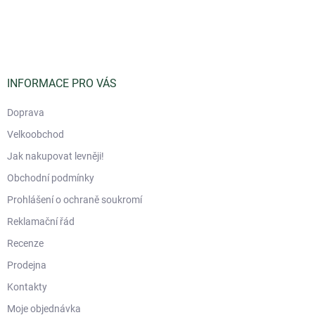
Z
á
p
a
t
í
INFORMACE PRO VÁS
Doprava
Velkoobchod
Jak nakupovat levněji!
Obchodní podmínky
Prohlášení o ochraně soukromí
Reklamační řád
Recenze
Prodejna
Kontakty
Moje objednávka