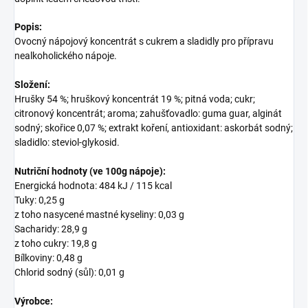
Popis:
Ovocný nápojový koncentrát s cukrem a sladidly pro přípravu
nealkoholického nápoje.
Složení:
Hrušky 54 %; hruškový koncentrát 19 %; pitná voda; cukr;
citronový koncentrát; aroma; zahušťovadlo: guma guar, alginát
sodný; skořice 0,07 %; extrakt koření, antioxidant: askorbát sodný;
sladidlo: steviol-glykosid.
Nutriční hodnoty (ve 100g nápoje):
Energická hodnota: 484 kJ / 115 kcal
Tuky: 0,25 g
z toho nasycené mastné kyseliny: 0,03 g
Sacharidy: 28,9 g
z toho cukry: 19,8 g
Bílkoviny: 0,48 g
Chlorid sodný (sůl): 0,01 g
Výrobce: