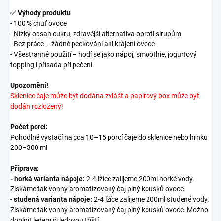
✅
Výhody produktu
- 100 % chuť ovoce
- Nízký obsah cukru, zdravější alternativa oproti sirupům
- Bez práce – žádné peckování ani krájení ovoce
- Všestranné použití – hodí se jako nápoj, smoothie, jogurtový
topping i přísada při pečení.
Upozornění!
Sklenice čaje může být dodána zvlášť a papírový box může být
dodán rozložený!
Počet porcí:
Pohodlně vystačí na cca 10–15 porcí čaje do sklenice nebo hrnku
200–300 ml
Příprava:
-
horká varianta nápoje:
2-4 lžíce zalijeme 200ml horké vody.
Získáme tak vonný aromatizovaný čaj plný kousků ovoce.
-
studená varianta nápoje:
2-4 lžíce zalijeme 200ml studené vody.
Získáme tak vonný aromatizovaný čaj plný kousků ovoce. Možno
doplnit ledem či ledovou tříští.