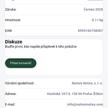
Záruka
:
Červen 2028
Hmotnost
:
0.11 kg
EAN
:
8594166758087
Diskuze
Buďte první, kdo napíše příspěvek k této položce.
Přidat komentář
Výrobní společnost
:
Nature Notea, s. r. o.
Adresa
:
Husitská 107/3, 130 00 Praha-Žižkov
E-mail
:
info@naturenotea.com