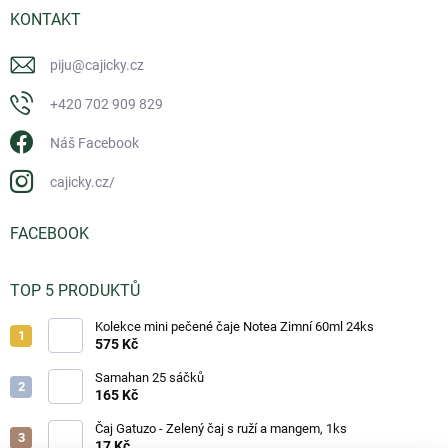
KONTAKT
piju
@
cajicky.cz
+420 702 909 829
Náš Facebook
cajicky.cz/
FACEBOOK
TOP 5 PRODUKTŮ
Kolekce mini pečené čaje Notea Zimní 60ml 24ks
575 Kč
Samahan 25 sáčků
165 Kč
Čaj Gatuzo - Zelený čaj s ruží a mangem, 1ks
17 Kč