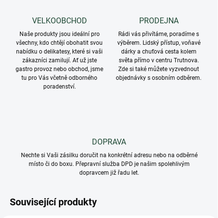
VELKOOBCHOD
PRODEJNA
Naše produkty jsou ideální pro
Rádi vás přivítáme, poradíme s
všechny, kdo chtějí obohatit svou
výběrem. Lidský přístup, voňavé
nabídku o delikatesy, které si vaši
dárky a chuťová cesta kolem
zákazníci zamilují. Ať už jste
světa přímo v centru Trutnova.
gastro provoz nebo obchod, jsme
Zde si také můžete vyzvednout
tu pro Vás včetně odborného
objednávky s osobním odběrem.
poradenství.
DOPRAVA
Nechte si Vaši zásilku doručit na konkrétní adresu nebo na odběrné
místo či do boxu. Přepravní služba DPD je našim spolehlivým
dopravcem již řadu let.
Související produkty