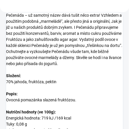
Pečenáda – už samotný název dává tušit něco extra! Vzhledem a
použitím podobná „marmeládě“, ale přesto jiná a originální, Jak je
již u našich produktů dobrým zvykem. I Pečenádu připravujeme
bez použití konzervantů, barviv, aromat a místo cukru používáme
Fruktózu a jako zahušťovadlo agar agar. Vydatný podíl ovoce v
každé sklenici Pečenády je už jen pomyslnou „třešinkou na dortu“.
Ochutnejte a vyzkoušejte Pečenádu všude tam, kde běžně
používáte ovocné marmelády a džemy. Skvěle se hodí i na lívance
nebo jako přísada do jogurtů.
Složení:
70% jahoda, fruktóza, pektin
Popis:
Ovocná pomazánka slazená fruktózou.
Nutriční hodnoty (ve 100g):
Energická hodnota: 719 kJ /169 kcal
Tuky: 0,08 g