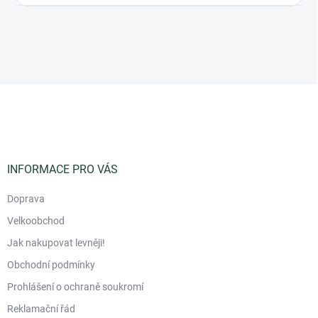
Z
á
p
a
t
í
INFORMACE PRO VÁS
Doprava
Velkoobchod
Jak nakupovat levněji!
Obchodní podmínky
Prohlášení o ochraně soukromí
Reklamační řád