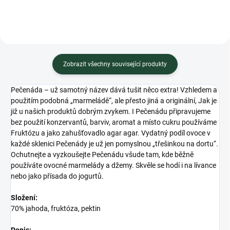
Zobrazit všechny související produkty
Pečenáda – už samotný název dává tušit něco extra! Vzhledem a
použitím podobná „marmeládě“, ale přesto jiná a originální, Jak je
již u našich produktů dobrým zvykem. I Pečenádu připravujeme
bez použití konzervantů, barviv, aromat a místo cukru používáme
Fruktózu a jako zahušťovadlo agar agar. Vydatný podíl ovoce v
každé sklenici Pečenády je už jen pomyslnou „třešinkou na dortu“.
Ochutnejte a vyzkoušejte Pečenádu všude tam, kde běžně
používáte ovocné marmelády a džemy. Skvěle se hodí i na lívance
nebo jako přísada do jogurtů.
Složení:
70% jahoda, fruktóza, pektin
Popis: