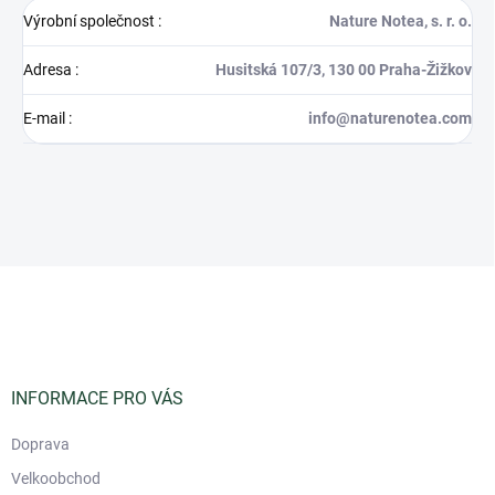
Výrobní společnost
:
Nature Notea, s. r. o.
Adresa
:
Husitská 107/3, 130 00 Praha-Žižkov
E-mail
:
info@naturenotea.com
Z
á
p
a
t
í
INFORMACE PRO VÁS
Doprava
Velkoobchod