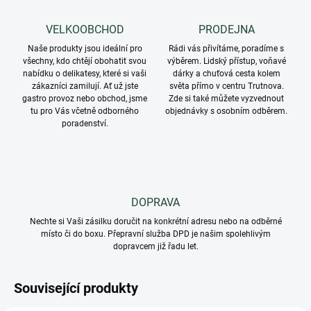
VELKOOBCHOD
PRODEJNA
Naše produkty jsou ideální pro
Rádi vás přivítáme, poradíme s
všechny, kdo chtějí obohatit svou
výběrem. Lidský přístup, voňavé
nabídku o delikatesy, které si vaši
dárky a chuťová cesta kolem
zákazníci zamilují. Ať už jste
světa přímo v centru Trutnova.
gastro provoz nebo obchod, jsme
Zde si také můžete vyzvednout
tu pro Vás včetně odborného
objednávky s osobním odběrem.
poradenství.
DOPRAVA
Nechte si Vaši zásilku doručit na konkrétní adresu nebo na odběrné
místo či do boxu. Přepravní služba DPD je našim spolehlivým
dopravcem již řadu let.
Související produkty