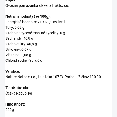
Ovocná pomazánka slazená fruktózou.
Nutriční hodnoty (ve 100g):
Energická hodnota: 719 kJ /169 kcal
Tuky: 0,08 g
z toho nasycené mastné kyseliny: 0 g
Sacharidy: 40,9 g
z toho cukry: 40,8 g
Bílkoviny: 0,67 g
Vláknina: 1,08 g
Chlorid sodný (sůl): 0 g
Výrobce:
Nature Notea s.r.o., Husitská 107/3, Praha – Žižkov 130 00
Země původu:
Česká Republika
Hmostnost:
220g