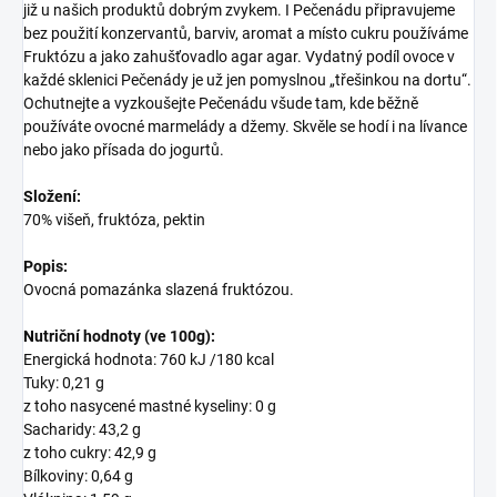
již u našich produktů dobrým zvykem. I Pečenádu připravujeme
bez použití konzervantů, barviv, aromat a místo cukru používáme
Fruktózu a jako zahušťovadlo agar agar. Vydatný podíl ovoce v
každé sklenici Pečenády je už jen pomyslnou „třešinkou na dortu“.
Ochutnejte a vyzkoušejte Pečenádu všude tam, kde běžně
používáte ovocné marmelády a džemy. Skvěle se hodí i na lívance
nebo jako přísada do jogurtů.
Složení:
70% višeň, fruktóza, pektin
Popis:
Ovocná pomazánka slazená fruktózou.
Nutriční hodnoty (ve 100g):
Energická hodnota: 760 kJ /180 kcal
Tuky: 0,21 g
z toho nasycené mastné kyseliny: 0 g
Sacharidy: 43,2 g
z toho cukry: 42,9 g
Bílkoviny: 0,64 g