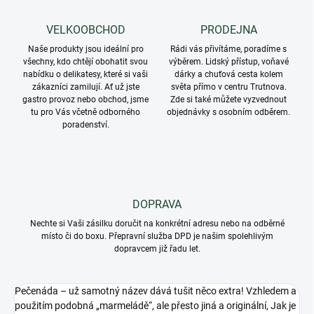
VELKOOBCHOD
PRODEJNA
Naše produkty jsou ideální pro
Rádi vás přivítáme, poradíme s
všechny, kdo chtějí obohatit svou
výběrem. Lidský přístup, voňavé
nabídku o delikatesy, které si vaši
dárky a chuťová cesta kolem
zákazníci zamilují. Ať už jste
světa přímo v centru Trutnova.
gastro provoz nebo obchod, jsme
Zde si také můžete vyzvednout
tu pro Vás včetně odborného
objednávky s osobním odběrem.
poradenství.
DOPRAVA
Nechte si Vaši zásilku doručit na konkrétní adresu nebo na odběrné
místo či do boxu. Přepravní služba DPD je našim spolehlivým
dopravcem již řadu let.
Pečenáda – už samotný název dává tušit něco extra! Vzhledem a
použitím podobná „marmeládě“, ale přesto jiná a originální, Jak je