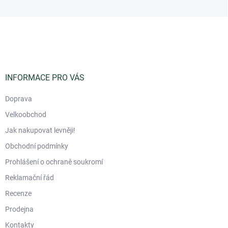
Z
á
p
a
t
í
INFORMACE PRO VÁS
Doprava
Velkoobchod
Jak nakupovat levněji!
Obchodní podmínky
Prohlášení o ochraně soukromí
Reklamační řád
Recenze
Prodejna
Kontakty