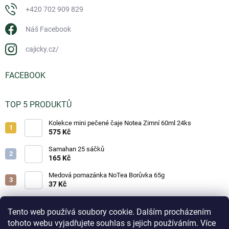
+420 702 909 829
Náš Facebook
cajicky.cz/
FACEBOOK
TOP 5 PRODUKTŮ
Kolekce mini pečené čaje Notea Zimní 60ml 24ks
575 Kč
Samahan 25 sáčků
165 Kč
Medová pomazánka NoTea Borůvka 65g
37 Kč
Medová pomazánka NoTea Jahoda 65g
37 Kč
Tento web používá soubory cookie. Dalším procházením
tohoto webu vyjadřujete souhlas s jejich používáním. Více
Medová pomazánka NoTea Brusinka 65g