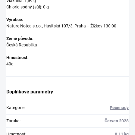
Vláknina: 1,59 g
Chlorid sodný (sůl): 0 g
Výrobce:
Nature Notea s.r.o., Husitská 107/3, Praha – Žižkov 130 00
Země původu:
Česká Republika
Hmostnost:
40g
Doplňkové parametry
Kategorie
:
Pečenády
Záruka
:
Červen 2028
Hmotnost
:
0.11 kg