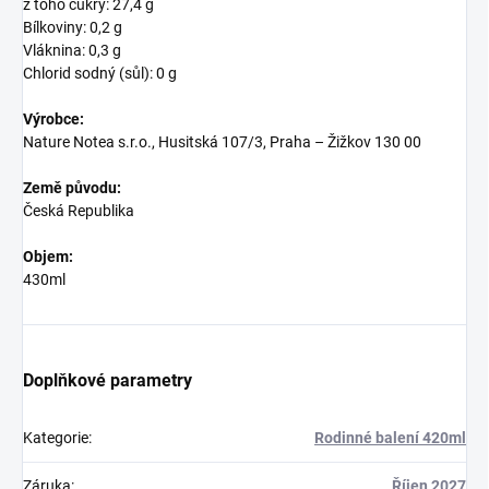
z toho cukry: 27,4 g
Bílkoviny: 0,2 g
Vláknina: 0,3 g
Chlorid sodný (sůl): 0 g
Výrobce:
Nature Notea s.r.o., Husitská 107/3, Praha – Žižkov 130 00
Země původu:
Česká Republika
Objem:
430ml
Doplňkové parametry
Kategorie
:
Rodinné balení 420ml
Záruka
:
Říjen 2027