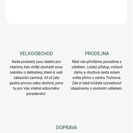
DETAILNÍ INFORMACE
ZEPTAT SE
VELKOOBCHOD
PRODEJNA
Naše produkty jsou ideální pro
Rádi vás přivítáme, poradíme s
všechny, kdo chtějí obohatit svou
výběrem. Lidský přístup, voňavé
nabídku o delikatesy, které si vaši
dárky a chuťová cesta kolem
zákazníci zamilují. Ať už jste
světa přímo v centru Trutnova.
gastro provoz nebo obchod, jsme
Zde si také můžete vyzvednout
tu pro Vás včetně odborného
objednávky s osobním odběrem.
poradenství.
DOPRAVA