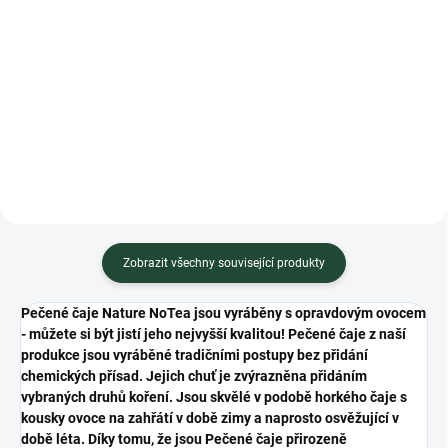
Měrná
Měrná
416,67 Kč / 1 l
338 Kč / 1 kg
cena:
cena:
Do košíku
Do košíku
Minimální trvanlivost do 06.2028
Minimální trvanlivost do 02.2027
Zobrazit všechny související produkty
Pečené čaje Nature NoTea jsou vyráběny s opravdovým ovocem
- můžete si být jistí jeho nejvyšší kvalitou! Pečené čaje z naší
produkce jsou vyráběné tradičními postupy bez přidání
chemických přísad. Jejich chuť je zvýrazněna přidáním
vybraných druhů koření. Jsou skvělé v podobě horkého čaje s
kousky ovoce na zahřátí v době zimy a naprosto osvěžující v
době léta. Díky tomu, že jsou Pečené čaje přirozeně