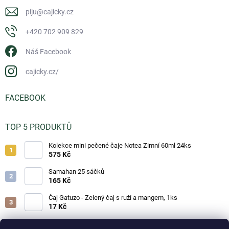
piju
@
cajicky.cz
+420 702 909 829
Náš Facebook
cajicky.cz/
FACEBOOK
TOP 5 PRODUKTŮ
Kolekce mini pečené čaje Notea Zimní 60ml 24ks
575 Kč
Samahan 25 sáčků
165 Kč
Čaj Gatuzo - Zelený čaj s ruží a mangem, 1ks
17 Kč
Čaj Gatuzo - Lesní směs, 1ks