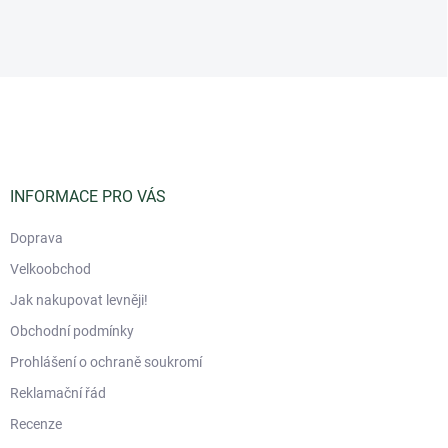
Z
á
p
a
t
í
INFORMACE PRO VÁS
Doprava
Velkoobchod
Jak nakupovat levněji!
Obchodní podmínky
Prohlášení o ochraně soukromí
Reklamační řád
Recenze