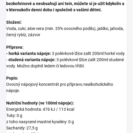
bezkofeinové a neobsahují ani tein, můžete si je užít kdykoliv a
v kteroukoliv denní dobu i společně s vašimi dětmi.
Složení:
Voda, cukr, aloe vera (min. 35% ovocného podílu), jablko, jahoda,
černý rybíz, zázvor
Příprava:
-
horká varianta nápoje:
3 polévkové lžíce zalit 200ml horké vody.
-
studená varianta nápoje:
3 polévkové lžíce zalit 200ml studené
vody. Možno doplnit ledem či ledovou tříští.
Popis:
Ovocný nápojový koncentrát pro přípravu nealkoholického
nápoje.
Nutriční hodnoty (ve 100ml nápoje):
Energická hodnota: 476 kJ / 113 kcal
Tuky: 0 g
z toho nasycené mastné kyseliny: 0 g
Sacharidy: 27,5 g