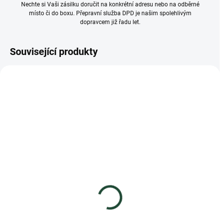
Nechte si Vaši zásilku doručit na konkrétní adresu nebo na odběrné
místo či do boxu. Přepravní služba DPD je našim spolehlivým
dopravcem již řadu let.
Související produkty
ČESKÝ VÝROBEK
ČESKÝ VÝROBEK
VÍCE ZA MÉNĚ
VÍCE ZA MÉNĚ
SKLADEM
SKLADEM
(>30 KS)
(7 KS)
Pečený čaj Notea - Aloe
Šťavnatý čaj Aloe vera &
Vera se zázvorem 60ml
kiwi 500g
25 Kč
169 Kč
22,32 Kč bez DPH
150,89 Kč bez DPH