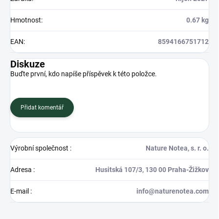
Hmotnost
:
0.67 kg
EAN
:
8594166751712
Diskuze
Buďte první, kdo napíše příspěvek k této položce.
Přidat komentář
Výrobní společnost
:
Nature Notea, s. r. o.
Adresa
:
Husitská 107/3, 130 00 Praha-Žižkov
E-mail
:
info@naturenotea.com