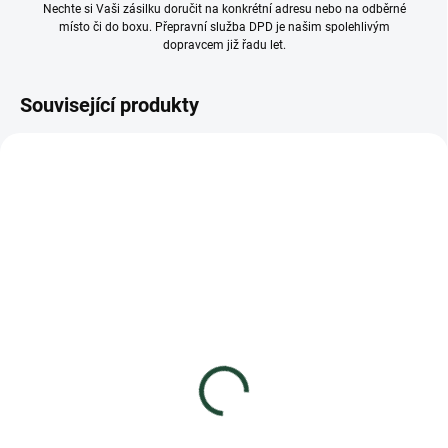
Nechte si Vaši zásilku doručit na konkrétní adresu nebo na odběrné
místo či do boxu. Přepravní služba DPD je našim spolehlivým
dopravcem již řadu let.
Související produkty
ČESKÝ VÝROBEK
ČESKÝ VÝROBEK
VÍCE ZA MÉNĚ
VÍCE ZA MÉNĚ
SKLADEM
SKLADEM
(12 KS)
(18 KS)
Pečenáda Jahoda 220g
Pečený čaj Notea -
Jahoda se skořicí 60ml
71 Kč
25 Kč
63,39 Kč bez DPH
22,32 Kč bez DPH
Měrná
322,73 Kč / 1 kg
cena: