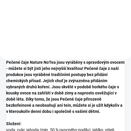
Měrná
416,67 Kč / 1 l
Do košíku
cena:
Do košíku
Minimální trvanlivost do 06.2028
Minimální trvanlivost do 06.2028
Pečené čaje Nature NoTea jsou vyráběny s opravdovým ovocem
- můžete si být jistí jeho nejvyšší kvalitou! Pečené čaje z naší
produkce jsou vyráběné tradičními postupy bez přidání
chemických přísad. Jejich chuť je zvýrazněna přidáním
vybraných druhů koření. Jsou skvělé v podobě horkého čaje s
kousky ovoce na zahřátí v době zimy a naprosto osvěžující v
době léta. Díky tomu, že jsou Pečené čaje přirozeně
bezkofeinové a neobsahují ani tein, můžete si je užít kdykoliv a
v kteroukoliv denní dobu i společně s vašimi dětmi.
Složení:
voda, cukr, jahoda (min. 50 % ovocného podílu), jablko, višeň,