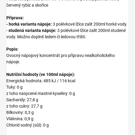
červený rybíz a skořice
Příprava:
-
horká varianta nápoje:
3 polévkové lžíce zalit 200ml horké vody.
-
studená varianta nápoje:
3 polévkové lžíce zalit 200ml studené
vody. Možno doplnit ledem či ledovou tříští.
Popis:
Ovocný nápojový koncentrát pro přípravu nealkoholického
nápoje.
Nutriční hodnoty (ve 100ml nápoje):
Energická hodnota: 485 kJ / 116 kcal
Tuky: 0 g
z toho nasycené mastné kyseliny: 0 g
Sacharidy: 27,8 g
z toho cukry: 27,7 g
Bílkoviny: 0,3 g
Vláknina: 0,9 g
Chlorid sodný (sůl): 0 g