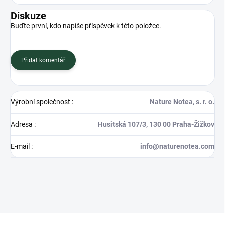
Diskuze
Buďte první, kdo napíše příspěvek k této položce.
Přidat komentář
Výrobní společnost
:
Nature Notea, s. r. o.
Adresa
:
Husitská 107/3, 130 00 Praha-Žižkov
E-mail
:
info@naturenotea.com
Z