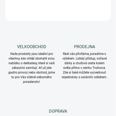
DETAILNÍ INFORMACE
ZEPTAT SE
VELKOOBCHOD
PRODEJNA
Naše produkty jsou ideální pro
Rádi vás přivítáme, poradíme s
všechny, kdo chtějí obohatit svou
výběrem. Lidský přístup, voňavé
nabídku o delikatesy, které si vaši
dárky a chuťová cesta kolem
zákazníci zamilují. Ať už jste
světa přímo v centru Trutnova.
gastro provoz nebo obchod, jsme
Zde si také můžete vyzvednout
tu pro Vás včetně odborného
objednávky s osobním odběrem.
poradenství.
DOPRAVA