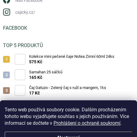
Náš Facebook
cajicky.cz/
FACEBOOK
TOP 5 PRODUKTŮ
Kolekce mini pečené čaje Notea Zimní 60ml 24ks
575 Kč
Samahan 25 sáčků
165 Kč
Čaj Gatuzo - Zelený čaj s ruží a mangem, 1ks
17 Kč
Čaj Gatuzo - Lesní směs, 1ks
17 Kč
Tento web používá soubory cookie. Dalším procházením
tohoto webu vyjadřujete souhlas s jejich používáním. Více
Horká čokoláda - Classic 25g
informací se dočtete v
Prohlášení o ochraně soukromí
.
19 Kč
Aktuálně přijaté objednávky na skladové zboží odesíláme