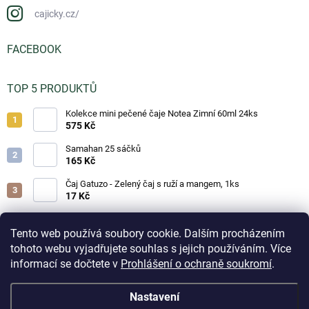
cajicky.cz/
FACEBOOK
TOP 5 PRODUKTŮ
Kolekce mini pečené čaje Notea Zimní 60ml 24ks
575 Kč
Samahan 25 sáčků
165 Kč
Čaj Gatuzo - Zelený čaj s ruží a mangem, 1ks
17 Kč
Čaj Gatuzo - Lesní směs, 1ks
17 Kč
Tento web používá soubory cookie. Dalším procházením
tohoto webu vyjadřujete souhlas s jejich používáním. Více
Horká čokoláda - Classic 25g
informací se dočtete v
Prohlášení o ochraně soukromí
.
19 Kč
Aktuálně přijaté objednávky na skladové zboží odesíláme
Nastavení
do 3 pracovních dnů. Doručení do odběrných boxů volte