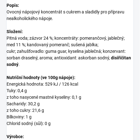
Popis:
Ovocný nápojový koncentrát s cukrem a sladidly pro přípravu
nealkoholického nápoje.
Složení:
Pitná voda; zázvor 24 %; koncentráty: pomerančový, jablečný;
med 11 %; kandovaný pomeranč; sušená jablka;
cukr; zahušťovadlo: guma guar, kyselina jablečná; konzervant:
sorban draselný, aroma; antioxidant: askorban sodný,
disiřičitan
sodný
.
Nutriční hodnoty (ve 100g nápoje):
Energická hodnota: 529 kJ / 126 kcal
Tuky: 0,4 g
z toho nasycené mastné kyseliny: 0,1 g
Sacharidy: 30,2 g
z toho cukry: 21,6 g
Bílkoviny: 1 g
Chlorid sodný (sůl): 0 g
Výrobce: