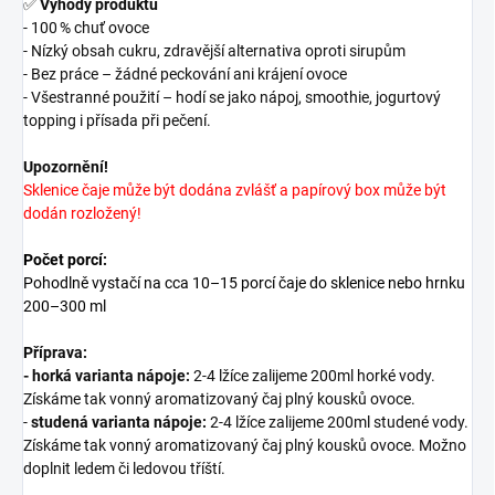
✅
Výhody produktu
- 100 % chuť ovoce
- Nízký obsah cukru, zdravější alternativa oproti sirupům
- Bez práce – žádné peckování ani krájení ovoce
- Všestranné použití – hodí se jako nápoj, smoothie, jogurtový
topping i přísada při pečení.
Upozornění!
Sklenice čaje může být dodána zvlášť a papírový box může být
dodán rozložený!
Počet porcí:
Pohodlně vystačí na cca 10–15 porcí čaje do sklenice nebo hrnku
200–300 ml
Příprava:
-
horká varianta nápoje:
2-4 lžíce zalijeme 200ml horké vody.
Získáme tak vonný aromatizovaný čaj plný kousků ovoce.
-
studená varianta nápoje:
2-4 lžíce zalijeme 200ml studené vody.
Získáme tak vonný aromatizovaný čaj plný kousků ovoce. Možno
doplnit ledem či ledovou tříští.