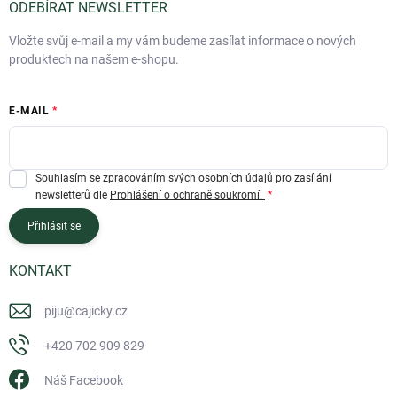
ODEBÍRAT NEWSLETTER
Vložte svůj e-mail a my vám budeme zasílat informace o nových
produktech na našem e-shopu.
E-MAIL
Souhlasím se zpracováním svých osobních údajů pro zasílání
newsletterů dle
Prohlášení o ochraně soukromí.
Přihlásit se
KONTAKT
piju
@
cajicky.cz
+420 702 909 829
Náš Facebook