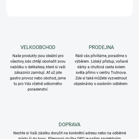
ZEPTAT SE
VELKOOBCHOD
PRODEJNA
Naše produkty jsou ideální pro
Rádi vás přivítáme, poradíme s
všechny, kdo chtějí obohatit svou
výběrem. Lidský přístup, voňavé
nabídku o delikatesy, které si vaši
dárky a chuťová cesta kolem
zákazníci zamilují. Ať už jste
světa přímo v centru Trutnova.
gastro provoz nebo obchod, jsme
Zde si také můžete vyzvednout
tu pro Vás včetně odborného
objednávky s osobním odběrem.
poradenství.
DOPRAVA
Nechte si Vaši zásilku doručit na konkrétní adresu nebo na odběrné
místo či do boxu. Přepravní služba DPD je našim spolehlivým