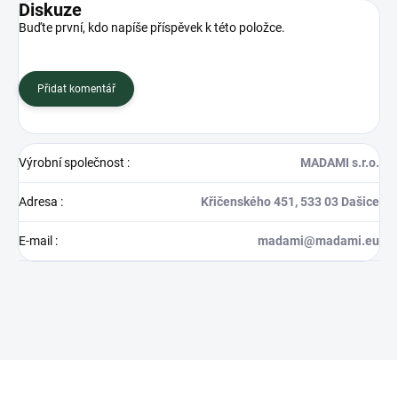
Diskuze
Buďte první, kdo napíše příspěvek k této položce.
Přidat komentář
Výrobní společnost
:
MADAMI s.r.o.
Adresa
:
Křičenského 451, 533 03 Dašice
E-mail
:
madami@madami.eu
Z
á