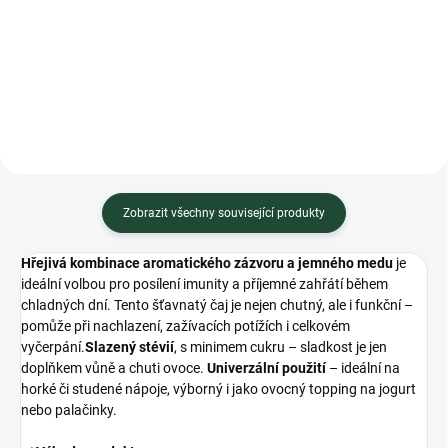
Do košíku
Do košíku
Minimální trvanlivost do 03.2027
Minimální trvanlivost do 03.2027
Zobrazit všechny související produkty
Hřejivá kombinace aromatického zázvoru a jemného medu
je
ideální volbou pro posílení imunity a příjemné zahřátí během
chladných dní. Tento šťavnatý čaj je nejen chutný, ale i funkční –
pomůže při nachlazení, zažívacích potížích i celkovém
vyčerpání.
Slazený stévií
, s minimem cukru – sladkost je jen
doplňkem vůně a chuti ovoce.
Univerzální použití
– ideální na
horké či studené nápoje, výborný i jako ovocný topping na jogurt
nebo palačinky.