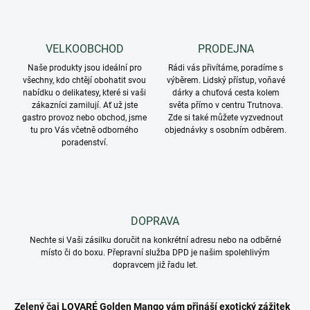
VELKOOBCHOD
PRODEJNA
Naše produkty jsou ideální pro
Rádi vás přivítáme, poradíme s
všechny, kdo chtějí obohatit svou
výběrem. Lidský přístup, voňavé
nabídku o delikatesy, které si vaši
dárky a chuťová cesta kolem
zákazníci zamilují. Ať už jste
světa přímo v centru Trutnova.
gastro provoz nebo obchod, jsme
Zde si také můžete vyzvednout
tu pro Vás včetně odborného
objednávky s osobním odběrem.
poradenství.
DOPRAVA
Nechte si Vaši zásilku doručit na konkrétní adresu nebo na odběrné
místo či do boxu. Přepravní služba DPD je našim spolehlivým
dopravcem již řadu let.
Zelený čaj LOVARÉ Golden Mango vám přináší exotický zážitek