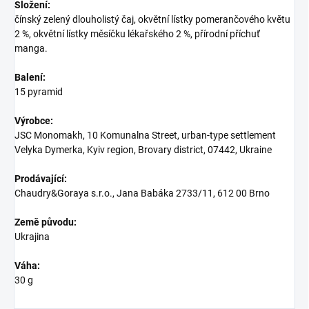
Složení:
čínský zelený dlouholistý čaj, okvětní lístky pomerančového květu
2 %, okvětní lístky měsíčku lékařského 2 %, přírodní příchuť
manga.
Balení:
15 pyramid
Výrobce:
JSC Monomakh, 10 Komunalna Street, urban-type settlement
Velyka Dymerka, Kyiv region, Brovary district, 07442, Ukraine
Prodávající:
Chaudry&Goraya s.r.o., Jana Babáka 2733/11, 612 00 Brno
Země původu:
Ukrajina
Váha:
30 g