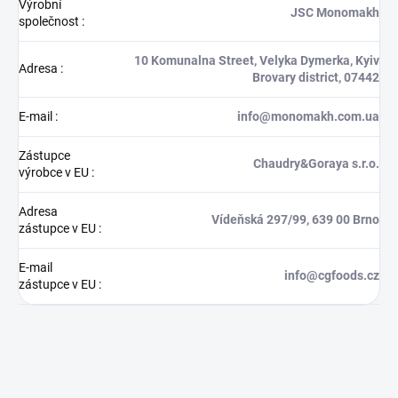
Výrobní
JSC Monomakh
společnost
:
10 Komunalna Street, Velyka Dymerka, Kyiv
Adresa
:
Brovary district, 07442
E-mail
:
info@monomakh.com.ua
Zástupce
Chaudry&Goraya s.r.o.
výrobce v EU
:
Adresa
Vídeňská 297/99, 639 00 Brno
zástupce v EU
:
E-mail
info@cgfoods.cz
zástupce v EU
: