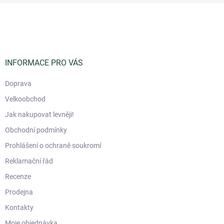
Z
á
p
a
t
í
INFORMACE PRO VÁS
Doprava
Velkoobchod
Jak nakupovat levněji!
Obchodní podmínky
Prohlášení o ochraně soukromí
Reklamační řád
Recenze
Prodejna
Kontakty
Moje objednávka