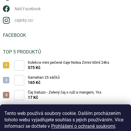
Náš Facebook
cajicky.cz/
FACEBOOK
TOP 5 PRODUKTŮ
Kolekce mini pečené čaje Notea Zimní 60ml 24ks
575 Kč
Samahan 25 sáčků
165 Kč
Čaj Gatuzo - Zelený čaj s ruží a mangem, 1ks
17 Kč
Čaj Gatuzo - Lesní směs, 1ks
17 Kč
Tento web používá soubory cookie. Dalším procházením
tohoto webu vyjadřujete souhlas s jejich používáním. Více
Horká čokoláda - Classic 25g
informací se dočtete v
Prohlášení o ochraně soukromí
.
19 Kč