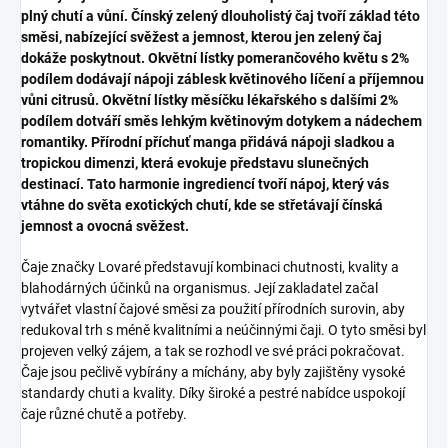
plný chutí a vůní. Čínský zelený dlouholistý čaj tvoří základ této
směsi, nabízející svěžest a jemnost, kterou jen zelený čaj
dokáže poskytnout. Okvětní lístky pomerančového květu s 2%
podílem dodávají nápoji záblesk květinového líčení a příjemnou
vůni citrusů. Okvětní lístky měsíčku lékařského s dalšími 2%
podílem dotváří směs lehkým květinovým dotykem a nádechem
romantiky. Přírodní příchuť manga přidává nápoji sladkou a
tropickou dimenzi, která evokuje představu slunečných
destinací. Tato harmonie ingrediencí tvoří nápoj, který vás
vtáhne do světa exotických chutí, kde se střetávají čínská
jemnost a ovocná svěžest.
Čaje značky Lovaré představují kombinaci chutnosti, kvality a
blahodárných účinků na organismus. Její zakladatel začal
vytvářet vlastní čajové směsi za použití přírodních surovin, aby
redukoval trh s méně kvalitními a neúčinnými čaji. O tyto směsi byl
projeven velký zájem, a tak se rozhodl ve své práci pokračovat.
Čaje jsou pečlivě vybírány a míchány, aby byly zajištěny vysoké
standardy chuti a kvality. Díky široké a pestré nabídce uspokojí
čaje různé chutě a potřeby.