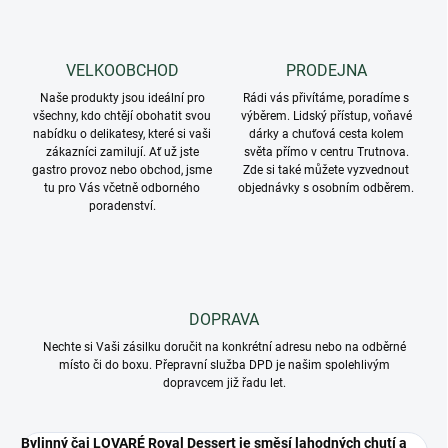
VELKOOBCHOD
PRODEJNA
Naše produkty jsou ideální pro
Rádi vás přivítáme, poradíme s
všechny, kdo chtějí obohatit svou
výběrem. Lidský přístup, voňavé
nabídku o delikatesy, které si vaši
dárky a chuťová cesta kolem
zákazníci zamilují. Ať už jste
světa přímo v centru Trutnova.
gastro provoz nebo obchod, jsme
Zde si také můžete vyzvednout
tu pro Vás včetně odborného
objednávky s osobním odběrem.
poradenství.
DOPRAVA
Nechte si Vaši zásilku doručit na konkrétní adresu nebo na odběrné
místo či do boxu. Přepravní služba DPD je našim spolehlivým
dopravcem již řadu let.
Bylinný čaj LOVARÉ Royal Dessert je směsí lahodných chutí a