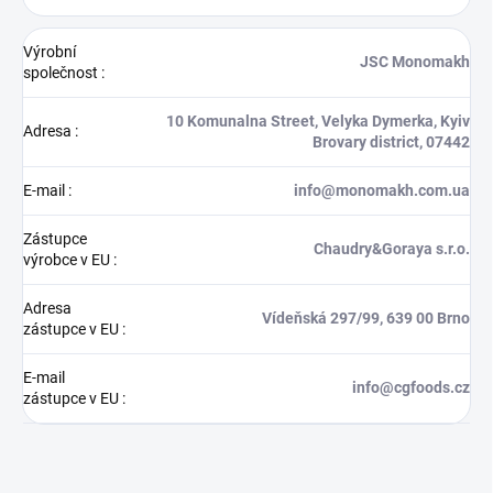
Výrobní
JSC Monomakh
společnost
:
10 Komunalna Street, Velyka Dymerka, Kyiv
Adresa
:
Brovary district, 07442
E-mail
:
info@monomakh.com.ua
Zástupce
Chaudry&Goraya s.r.o.
výrobce v EU
:
Adresa
Vídeňská 297/99, 639 00 Brno
zástupce v EU
:
E-mail
info@cgfoods.cz
zástupce v EU
: