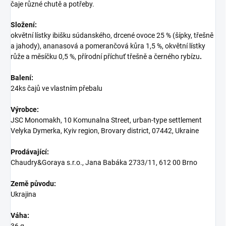
čaje různé chutě a potřeby.
Složení:
okvětní lístky ibišku súdanského, drcené ovoce 25 % (šípky, třešně
a jahody), ananasová a pomerančová kůra 1,5 %, okvětní lístky
růže a měsíčku 0,5 %, přírodní příchuť třešně a černého rybízu
.
Balení:
24ks čajů ve vlastním přebalu
Výrobce:
JSC Monomakh, 10 Komunalna Street, urban-type settlement
Velyka Dymerka, Kyiv region, Brovary district, 07442, Ukraine
Prodávající:
Chaudry&Goraya s.r.o., Jana Babáka 2733/11, 612 00 Brno
Země původu:
Ukrajina
Váha: