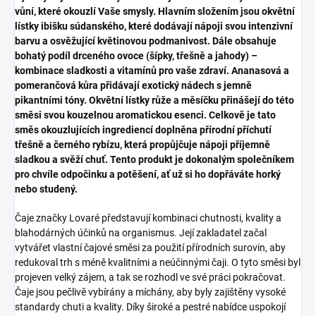
vůní, které okouzlí Vaše smysly. Hlavním složením jsou okvětní
lístky ibišku súdanského, které dodávají nápoji svou intenzivní
barvu a osvěžující květinovou podmanivost. Dále obsahuje
bohatý podíl drceného ovoce (šípky, třešně a jahody) –
kombinace sladkosti a vitamínů pro vaše zdraví. Ananasová a
pomerančová kůra přidávají exotický nádech s jemně
pikantními tóny. Okvětní lístky růže a měsíčku přinášejí do této
směsi svou kouzelnou aromatickou esenci. Celkově je tato
směs okouzlujících ingrediencí doplněna přírodní příchutí
třešně a černého rybízu, která propůjčuje nápoji příjemně
sladkou a svěží chuť. Tento produkt je dokonalým společníkem
pro chvíle odpočinku a potěšení, ať už si ho dopřáváte horký
nebo studený.
Čaje značky Lovaré představují kombinaci chutnosti, kvality a
blahodárných účinků na organismus. Její zakladatel začal
vytvářet vlastní čajové směsi za použití přírodních surovin, aby
redukoval trh s méně kvalitními a neúčinnými čaji. O tyto směsi byl
projeven velký zájem, a tak se rozhodl ve své práci pokračovat.
Čaje jsou pečlivě vybírány a míchány, aby byly zajištěny vysoké
standardy chuti a kvality. Díky široké a pestré nabídce uspokojí