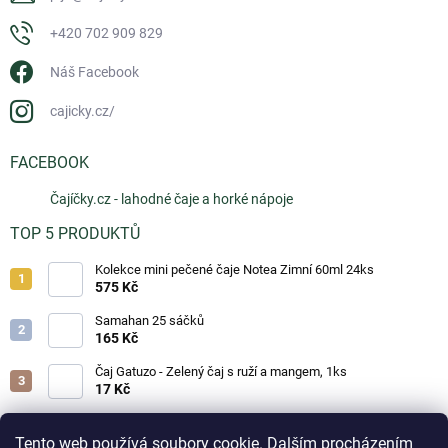
+420 702 909 829
Náš Facebook
cajicky.cz/
FACEBOOK
Čajíčky.cz - lahodné čaje a horké nápoje
TOP 5 PRODUKTŮ
Kolekce mini pečené čaje Notea Zimní 60ml 24ks
575 Kč
Samahan 25 sáčků
165 Kč
Čaj Gatuzo - Zelený čaj s ruží a mangem, 1ks
17 Kč
Čaj Gatuzo - Lesní směs, 1ks
17 Kč
Tento web používá soubory cookie. Dalším procházením