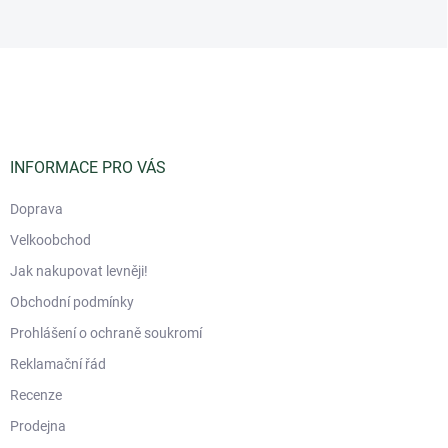
Z
á
p
a
t
í
INFORMACE PRO VÁS
Doprava
Velkoobchod
Jak nakupovat levněji!
Obchodní podmínky
Prohlášení o ochraně soukromí
Reklamační řád
Recenze
Prodejna