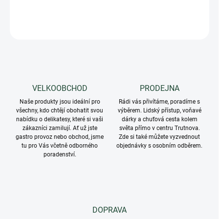
DETAILNÍ INFORMACE
ZEPTAT SE
VELKOOBCHOD
PRODEJNA
Naše produkty jsou ideální pro
Rádi vás přivítáme, poradíme s
všechny, kdo chtějí obohatit svou
výběrem. Lidský přístup, voňavé
nabídku o delikatesy, které si vaši
dárky a chuťová cesta kolem
zákazníci zamilují. Ať už jste
světa přímo v centru Trutnova.
gastro provoz nebo obchod, jsme
Zde si také můžete vyzvednout
tu pro Vás včetně odborného
objednávky s osobním odběrem.
poradenství.
DOPRAVA