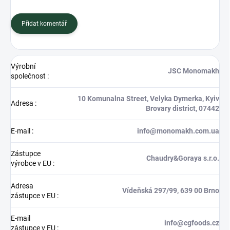
Přidat komentář
Výrobní
JSC Monomakh
společnost
:
10 Komunalna Street, Velyka Dymerka, Kyiv
Adresa
:
Brovary district, 07442
E-mail
:
info@monomakh.com.ua
Zástupce
Chaudry&Goraya s.r.o.
výrobce v EU
:
Adresa
Vídeňská 297/99, 639 00 Brno
zástupce v EU
:
E-mail
info@cgfoods.cz
zástupce v EU
: