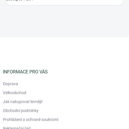
Z
á
p
a
t
í
INFORMACE PRO VÁS
Doprava
Velkoobchod
Jak nakupovat levněji!
Obchodní podmínky
Prohlášení o ochraně soukromí
Reklamační řád