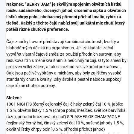
Nakonec, “BERRY JAM” je skvělým spojením okvětních lístků
ibišku súdánského, drcených jahod, drceného šípku a okvětních
lístků chrpy polní, obohacený přírodní příchutí malin, rybízu a
třešně. Každý z těchto čajů nabízí svůj unikátní mix chutí, který
potěší různé chuťové preference.
Čaje značky Lovaré představují kombinaci chutnosti, kvality a
blahodárných účinků na organismus. Její zakladatel začal
vytvářet vlastní čajové směsi za použití přírodních surovin, aby
redukoval trh s méně kvalitními a neúčinnými čaji. O tyto směsi byl
projeven velký zájem, a tak se rozhodl ve své práci pokračovat.
Čaje jsou pečlivě vybírány a míchány, aby byly zajištěny vysoké
standardy chuti a kvality. Díky široké a pestré nabídce uspokojí
čaje různé chutě a potřeby.
Složení:
1001 NIGHTS (černý cejlonský čaj, čínský zelený čaj 10 %, jablko
1,5 %, okvětní lístky 1,5 % (chrpa polní, měsíček, světlice barvířská,
růže), přírodní hroznová příchuť) SPLASHES OF CHAMPAGNE
(cejlonský černý čaj, čínský zelený čaj 10 %, sušené jahody 1,5 %,
okvětní lístky chrpy polní 0,5 %, přírodní příchuť jahod)