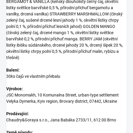
BERGAMOT & VANILLA (keňský dlouholistý černý čaj, okvětní
lístky světlice barvířské 0,5 %, přírodní příchuť bergamotu a
vanilky, drcená vanilka) STRAWBERRY MARSHMALLOW (čínský
zelený čaj, sušené drcené lesní jahody 1 %, okvětní lístky chrpy
polní 0,1 %, přírodní příchuť lesních jahod) GOLDEN MANGO
(čínský zelený čaj, drcené mango 1 %, okvětní lístky světlice
barvířské 0,2 %, přírodní příchuť manga. BERRY JAM (okvětní
lístky ibišku súdánského, drcené jahody 20 %, drcený šípek 20 %,
okvětní lístky chrpy polní 0,5 %, přírodní příchuť malin, rybízu a
třešně)
Balení:
30ks čajů ve vlastním přebalu
Výrobce:
JSC Monomakh, 10 Komunalna Street, urban-type settlement
Velyka Dymerka, Kyiv region, Brovary district, 07442, Ukraine
Prodávající:
Chaudry&Goraya s.r.o., Jana Babáka 2733/11, 612 00 Brno
Země původu: