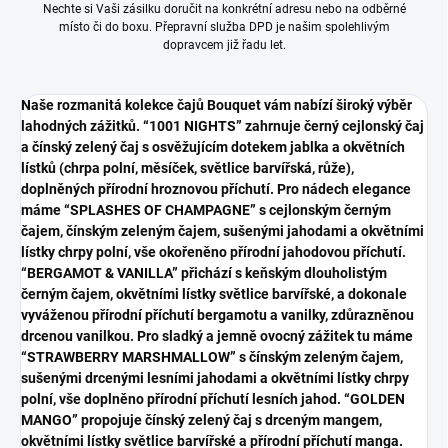
Nechte si Vaši zásilku doručit na konkrétní adresu nebo na odběrné
místo či do boxu. Přepravní služba DPD je našim spolehlivým
dopravcem již řadu let.
Naše rozmanitá kolekce čajů Bouquet vám nabízí široký výběr
lahodných zážitků. “1001 NIGHTS” zahrnuje černý cejlonský čaj
a čínský zelený čaj s osvěžujícím dotekem jablka a okvětních
lístků (chrpa polní, měsíček, světlice barvířská, růže),
doplněných přírodní hroznovou příchutí. Pro nádech elegance
máme “SPLASHES OF CHAMPAGNE” s cejlonským černým
čajem, čínským zeleným čajem, sušenými jahodami a okvětními
lístky chrpy polní, vše okořeněno přírodní jahodovou příchutí.
“BERGAMOT & VANILLA” přichází s keňským dlouholistým
černým čajem, okvětními lístky světlice barvířské, a dokonale
vyváženou přírodní příchutí bergamotu a vanilky, zdůrazněnou
drcenou vanilkou. Pro sladký a jemně ovocný zážitek tu máme
“STRAWBERRY MARSHMALLOW” s čínským zeleným čajem,
sušenými drcenými lesními jahodami a okvětními lístky chrpy
polní, vše doplněno přírodní příchutí lesních jahod. “GOLDEN
MANGO” propojuje čínský zelený čaj s drceným mangem,
okvětními lístky světlice barvířské a přírodní příchutí manga.