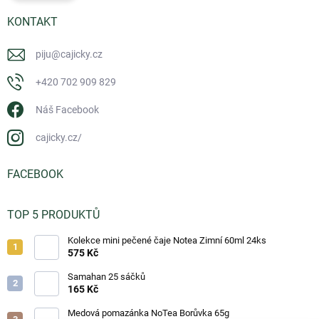
KONTAKT
piju
@
cajicky.cz
+420 702 909 829
Náš Facebook
cajicky.cz/
FACEBOOK
TOP 5 PRODUKTŮ
Kolekce mini pečené čaje Notea Zimní 60ml 24ks
575 Kč
Samahan 25 sáčků
165 Kč
Medová pomazánka NoTea Borůvka 65g