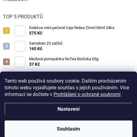
TOP 5 PRODUKTŮ
Kolekce mini pečené čaje Notea Zimní 60ml 24ks
575 Kč
Samahan 25 sáčků
165 Kč
Medová pomazánka NoTea Borůvka 65g
37 Kč
Medová pomazánka NoTea Jahoda 65g
37 Kč
Tento web používá soubory cookie. Dalším procházením
tohoto webu vyjadřujete souhlas s jejich používáním. Více
Medová pomazánka NoTea Brusinka 65g
informací se dočtete v
Prohlášení o ochraně soukromí
.
37 Kč
Aktuálně přijaté objednávky na skladové zboží odesíláme
Nastavení
do 3 pracovních dnů. Doručení do odběrných boxů volte
prosím jen u drobných objednávek z důvodu omezené
Copyright 2026
Čajíčky.cz - lahodné čaje a horké nápoje
. Všechna práva
kapacity boxů. Při zaplnění odběrného místa může být
vyhrazena.
Upravit nastavení cookies
přepravcem zásilka přesměrována na nejbližší volné
Souhlasím
odběrné místo. Děkujeme za pochopení.
Vytvořil Shoptet