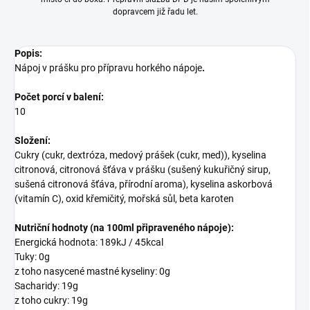
dopravcem již řadu let.
Popis:
Nápoj v prášku pro přípravu horkého nápoje
.
Počet porcí v balení:
10
Složení:
Cukry (cukr, dextróza, medový prášek (cukr, med)), kyselina
citronová, citronová šťáva v prášku (sušený kukuřičný sirup,
sušená citronová šťáva, přírodní aroma), kyselina askorbová
(vitamín C), oxid křemičitý, mořská sůl, beta karoten
Nutriční hodnoty
(na 100ml připraveného nápoje):
Energická hodnota: 189kJ / 45kcal
Tuky: 0g
z toho nasycené mastné kyseliny: 0g
Sacharidy: 19g
z toho cukry: 19g