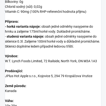
Bílkoviny: 0g
Chlorid sodný (sůl): 0,02g
Vitamín C: 90mg (100% RHP-referenční hodnota příjmu)
Příprava:
-
horká varianta nápoje:
obsah jedné odměrky nasypeme do
hrnku a zalijeme 175ml horké vody. Dukladně promícháme.
-
studená varianta nápoje:
obsah jedné odměrky nasypeme do
sklenice 0.3l. Zalijeme 100ml horké vody a důkladně promícháme.
Sklenici doplníme ledem případně ledovou tříští.
Výrobce:
W.T. Lynch Foods Limited, 72 Railside, North York, ON M3A 1A3
Prodávající:
JPlus Hot Apple s.r.o., Kojovice 5, 294 79 Kropáčova Vrutice
Země původu:
Kanada
Váha:
10x 20g