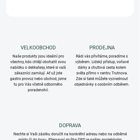
ZEPTAT SE
VELKOOBCHOD
PRODEJNA
Naše produkty jsou ideální pro
Rádi vás přivítáme, poradíme s
všechny, kdo chtějí obohatit svou
výběrem. Lidský přístup, voňavé
nabídku o delikatesy, které si vaši
dárky a chuťová cesta kolem
zákazníci zamilují. Ať už jste
světa přímo v centru Trutnova.
gastro provoz nebo obchod, jsme
Zde si také můžete vyzvednout
tu pro Vás včetně odborného
objednávky s osobním odběrem.
poradenství.
DOPRAVA
Nechte si Vaši zásilku doručit na konkrétní adresu nebo na odběrné
místo či do boxu. Přepravní služba DPD je našim spolehlivým