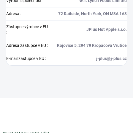
Výrobní společnost
:
W.T. Lynch Foods Limited
Adresa
:
72 Railside, North York, ON M3A 1A3
Zástupce výrobce v EU
JPlus Hot Apple s.r.o.
:
Adresa zástupce v EU
:
Kojovice 5, 294 79 Kropáčova Vrutice
E-mail zástupce v EU
:
j-plus@j-plus.cz
Z
á
p
a
t