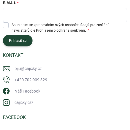
E-MAIL
Souhlasím se zpracováním svých osobních údajů pro zasílání
newsletterů dle
Prohlášení o ochraně soukromí.
Přihlásit se
KONTAKT
piju
@
cajicky.cz
+420 702 909 829
Náš Facebook
cajicky.cz/
FACEBOOK