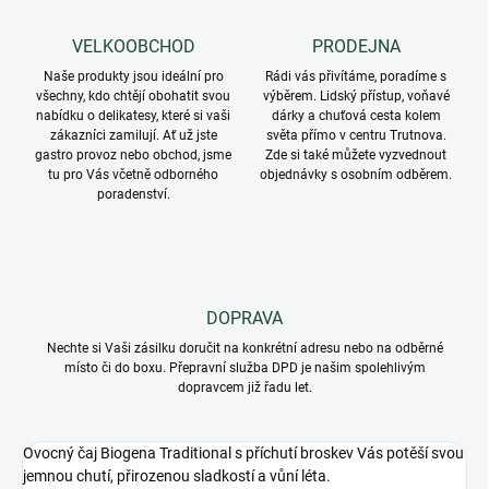
VELKOOBCHOD
PRODEJNA
Naše produkty jsou ideální pro
Rádi vás přivítáme, poradíme s
všechny, kdo chtějí obohatit svou
výběrem. Lidský přístup, voňavé
nabídku o delikatesy, které si vaši
dárky a chuťová cesta kolem
zákazníci zamilují. Ať už jste
světa přímo v centru Trutnova.
gastro provoz nebo obchod, jsme
Zde si také můžete vyzvednout
tu pro Vás včetně odborného
objednávky s osobním odběrem.
poradenství.
DOPRAVA
Nechte si Vaši zásilku doručit na konkrétní adresu nebo na odběrné
místo či do boxu. Přepravní služba DPD je našim spolehlivým
dopravcem již řadu let.
Ovocný čaj Biogena Traditional s příchutí broskev Vás potěší svou
jemnou chutí, přirozenou sladkostí a vůní léta.