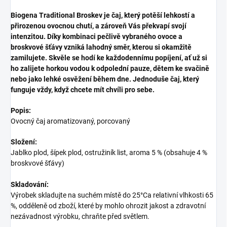
Biogena Traditional Broskev je čaj, který potěší lehkostí a
přirozenou ovocnou chutí, a zároveň Vás překvapí svojí
intenzitou. Díky kombinaci pečlivě vybraného ovoce a
broskvové šťávy vzniká lahodný směr, kterou si okamžitě
zamilujete. Skvěle se hodí ke každodennímu popíjení, ať už si
ho zalijete horkou vodou k odpolední pauze, dětem ke svačině
nebo jako lehké osvěžení během dne. Jednoduše čaj, který
funguje vždy, když chcete mít chvíli pro sebe.
Popis:
Ovocný čaj aromatizovaný, porcovaný
Složení:
Jablko plod, šípek plod, ostružiník list, aroma 5 % (obsahuje 4 %
broskvové šťávy)
Skladování:
Výrobek skladujte na suchém místě do 25°Ca relativní vlhkosti 65
%, odděleně od zboží, které by mohlo ohrozit jakost a zdravotní
nezávadnost výrobku, chraňte před světlem.