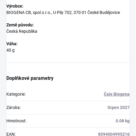
Výrobce:
BIOGENA CB, spol.s.r.o., U Pily 702, 370 01 České Budějovice
Země původu:
Česká Republika
Váha:
40 g
Doplňkové parametry
Kategorie
:
Čaje Biogena
Záruka
:
Srpen 2027
Hmotnost
:
0.08 kg
EAN
:
8594004995216