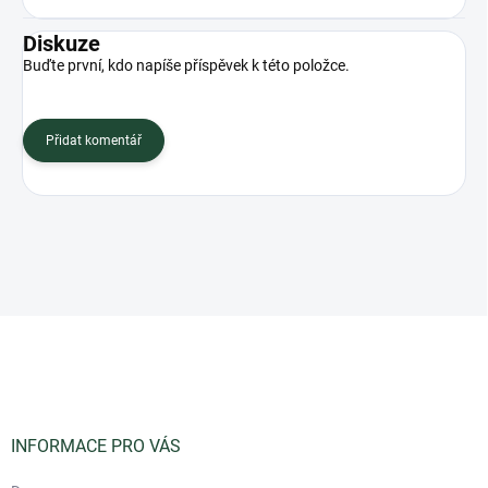
Diskuze
Buďte první, kdo napíše příspěvek k této položce.
Přidat komentář
Z
á
p
a
t
í
INFORMACE PRO VÁS