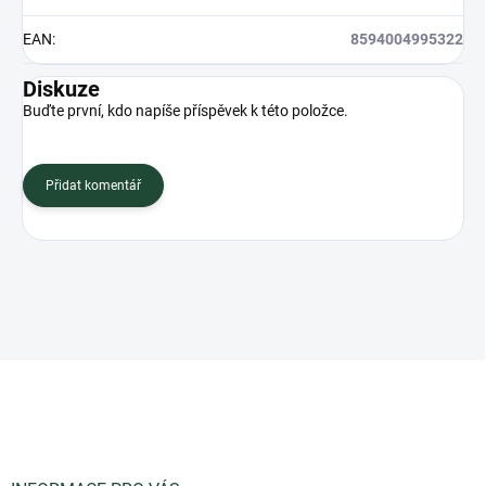
EAN
:
8594004995322
Diskuze
Buďte první, kdo napíše příspěvek k této položce.
Přidat komentář
Z
á
p
a
t