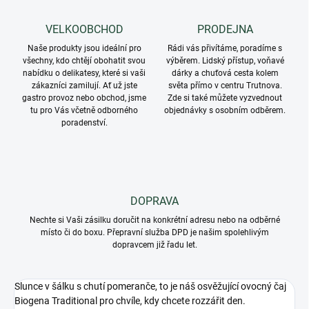
VELKOOBCHOD
PRODEJNA
Naše produkty jsou ideální pro
Rádi vás přivítáme, poradíme s
všechny, kdo chtějí obohatit svou
výběrem. Lidský přístup, voňavé
nabídku o delikatesy, které si vaši
dárky a chuťová cesta kolem
zákazníci zamilují. Ať už jste
světa přímo v centru Trutnova.
gastro provoz nebo obchod, jsme
Zde si také můžete vyzvednout
tu pro Vás včetně odborného
objednávky s osobním odběrem.
poradenství.
DOPRAVA
Nechte si Vaši zásilku doručit na konkrétní adresu nebo na odběrné
místo či do boxu. Přepravní služba DPD je našim spolehlivým
dopravcem již řadu let.
Slunce v šálku s chutí pomeranče, to je náš osvěžující ovocný čaj
Biogena Traditional pro chvíle, kdy chcete rozzářit den.