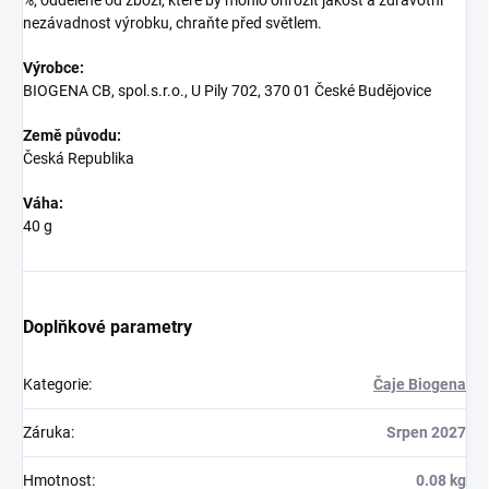
%, odděleně od zboží, které by mohlo ohrozit jakost a zdravotní
nezávadnost výrobku, chraňte před světlem.
Výrobce:
BIOGENA CB, spol.s.r.o., U Pily 702, 370 01 České Budějovice
Země původu:
Česká Republika
Váha:
40 g
Doplňkové parametry
Kategorie
:
Čaje Biogena
Záruka
:
Srpen 2027
Hmotnost
:
0.08 kg