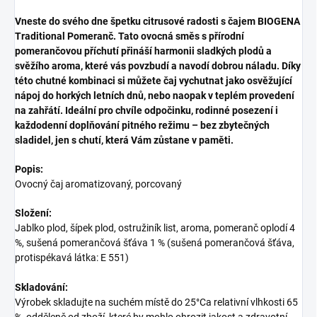
Vneste do svého dne špetku citrusové radosti s čajem BIOGENA
Traditional Pomeranč. Tato ovocná směs s přírodní
pomerančovou příchutí přináší harmonii sladkých plodů a
svěžího aroma, které vás povzbudí a navodí dobrou náladu. Díky
této chutné kombinaci si můžete čaj vychutnat jako osvěžující
nápoj do horkých letních dnů, nebo naopak v teplém provedení
na zahřátí. Ideální pro chvíle odpočinku, rodinné posezení i
každodenní doplňování pitného režimu – bez zbytečných
sladidel, jen s chutí, která Vám zůstane v paměti.
Popis:
Ovocný čaj aromatizovaný, porcovaný
Složení:
Jablko plod, šípek plod, ostružiník list, aroma, pomeranč oplodí 4
%, sušená pomerančová šťáva 1 % (sušená pomerančová šťáva,
protispékavá látka: E 551)
Skladování:
Výrobek skladujte na suchém místě do 25°Ca relativní vlhkosti 65