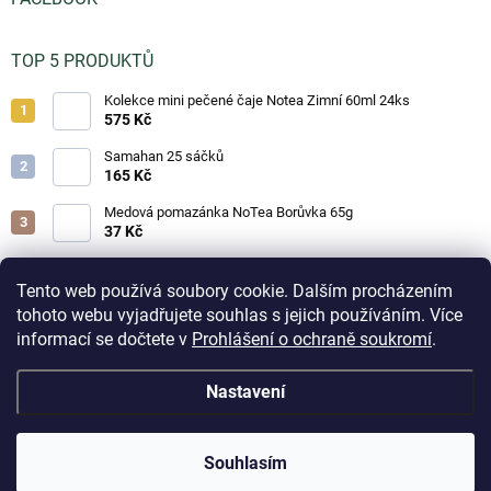
TOP 5 PRODUKTŮ
Kolekce mini pečené čaje Notea Zimní 60ml 24ks
575 Kč
Samahan 25 sáčků
165 Kč
Medová pomazánka NoTea Borůvka 65g
37 Kč
Medová pomazánka NoTea Jahoda 65g
37 Kč
Tento web používá soubory cookie. Dalším procházením
tohoto webu vyjadřujete souhlas s jejich používáním. Více
Medová pomazánka NoTea Brusinka 65g
informací se dočtete v
Prohlášení o ochraně soukromí
.
37 Kč
Aktuálně přijaté objednávky na skladové zboží odesíláme
Nastavení
do 3 pracovních dnů. Doručení do odběrných boxů volte
prosím jen u drobných objednávek z důvodu omezené
Copyright 2026
Čajíčky.cz - lahodné čaje a horké nápoje
. Všechna práva
kapacity boxů. Při zaplnění odběrného místa může být
vyhrazena.
Upravit nastavení cookies
přepravcem zásilka přesměrována na nejbližší volné
Souhlasím
odběrné místo. Děkujeme za pochopení.
Vytvořil Shoptet