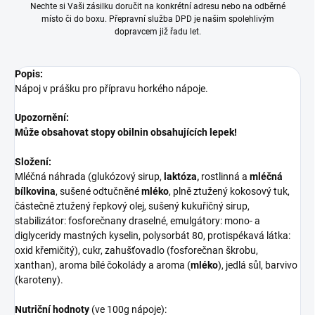
Nechte si Vaši zásilku doručit na konkrétní adresu nebo na odběrné
místo či do boxu. Přepravní služba DPD je našim spolehlivým
dopravcem již řadu let.
Popis:
Nápoj v prášku pro přípravu horkého nápoje.
Upozornění:
Může obsahovat stopy obilnin obsahujících lepek!
Složení:
Mléčná náhrada (glukózový sirup,
laktóza,
rostlinná a
mléčná
bílkovina
, sušené odtučněné
mléko
, plně ztužený kokosový tuk,
částečně ztužený řepkový olej, sušený kukuřičný sirup,
stabilizátor: fosforečnany draselné, emulgátory: mono- a
diglyceridy mastných kyselin, polysorbát 80, protispékavá látka:
oxid křemičitý), cukr, zahušťovadlo (fosforečnan škrobu,
xanthan), aroma bílé čokolády a aroma (
mléko
), jedlá sůl, barvivo
(karoteny).
Nutriční hodnoty
(ve 100g nápoje):