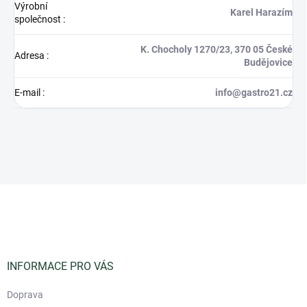
Výrobní
Karel Harazím
společnost
:
K. Chocholy 1270/23, 370 05 České
Adresa
:
Budějovice
E-mail
:
info@gastro21.cz
Z
á
p
a
t
í
INFORMACE PRO VÁS
Doprava