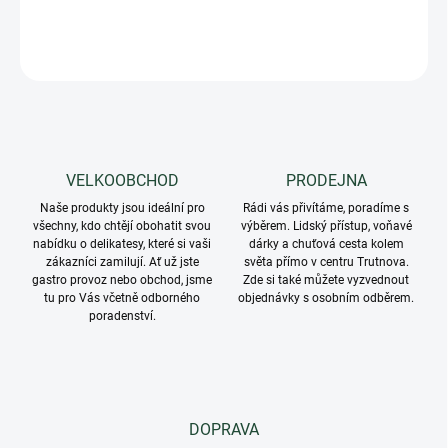
DETAILNÍ INFORMACE
ZEPTAT SE
VELKOOBCHOD
PRODEJNA
Naše produkty jsou ideální pro
Rádi vás přivítáme, poradíme s
všechny, kdo chtějí obohatit svou
výběrem. Lidský přístup, voňavé
nabídku o delikatesy, které si vaši
dárky a chuťová cesta kolem
zákazníci zamilují. Ať už jste
světa přímo v centru Trutnova.
gastro provoz nebo obchod, jsme
Zde si také můžete vyzvednout
tu pro Vás včetně odborného
objednávky s osobním odběrem.
poradenství.
DOPRAVA