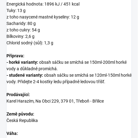
Energická hodnota: 1896 kJ / 451 kcal
Tuky: 13 g
z toho nasycené mastné kyseliny: 12 g
Sacharidy: 80 g
z toho cukry: 54 g
Bílkoviny: 2,6 g
Chlorid sodný (sůl): 1,3 g
Příprava:
- horké varianty:
obsah sáčku se smíchá se 150ml-200ml horké
vody a důkladně promíchá.
- studené varianty:
obsah sáčku se smíchá se 120ml-150ml horké
vody. Přidejte 2-4 kostky ledu případně ledovou tříšť.
Prodávající:
Karel Harazím, Na Obci 229, 379 01, Třeboň - Břilice
Země původu:
Česká Republika
Váha: