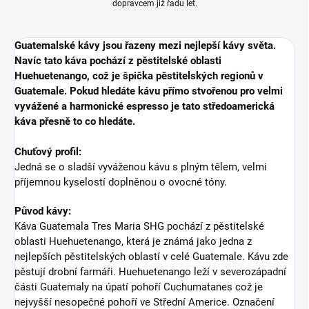
dopravcem již řadu let.
Guatemalské kávy jsou řazeny mezi nejlepší kávy světa.
Navíc tato káva pochází z pěstitelské oblasti
Huehuetenango, což je špička pěstitelských regionů v
Guatemale. Pokud hledáte kávu přímo stvořenou pro velmi
vyvážené a harmonické espresso je tato středoamerická
káva přesně to co hledáte.
Chuťový profil:
Jedná se o sladší vyváženou kávu s plným tělem, velmi
příjemnou kyselostí doplněnou o ovocné tóny.
Původ kávy:
Káva Guatemala Tres Maria SHG pochází z pěstitelské
oblasti Huehuetenango, která je známá jako jedna z
nejlepších pěstitelských oblastí v celé Guatemale. Kávu zde
pěstují drobní farmáři. Huehuetenango leží v severozápadní
části Guatemaly na úpatí pohoří Cuchumatanes což je
nejvyšší nesopečné pohoří ve Střední Americe.
Označení