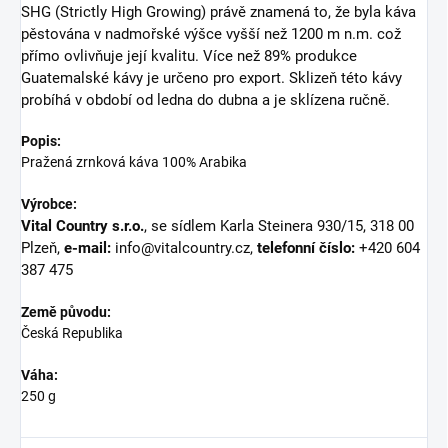
SHG (Strictly High Growing) právě znamená to, že byla káva
pěstována v nadmořské výšce vyšší než 1200 m n.m. což
přímo ovlivňuje její kvalitu. Více než 89% produkce
Guatemalské kávy je určeno pro export. Sklizeň této kávy
probíhá v období od ledna do dubna a je sklízena ručně.
Popis:
Pražená zrnková káva 100% Arabika
Výrobce:
Vital Country s.r.o.
, se sídlem Karla Steinera 930/15, 318 00
Plzeň,
e-mail:
info@vitalcountry.cz,
telefonní číslo:
+420 604
387 475
Země původu:
Česká Republika
Váha:
250 g