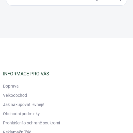
Z
á
p
a
t
í
INFORMACE PRO VÁS
Doprava
Velkoobchod
Jak nakupovat levněji!
Obchodní podmínky
Prohlášení o ochraně soukromí
Reklamační řád