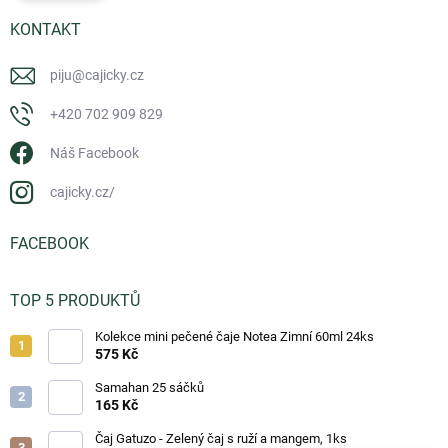
KONTAKT
piju
@
cajicky.cz
+420 702 909 829
Náš Facebook
cajicky.cz/
FACEBOOK
TOP 5 PRODUKTŮ
Kolekce mini pečené čaje Notea Zimní 60ml 24ks
575 Kč
Samahan 25 sáčků
165 Kč
Čaj Gatuzo - Zelený čaj s ruží a mangem, 1ks