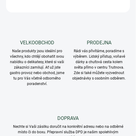
ZEPTAT SE
VELKOOBCHOD
PRODEJNA
Naše produkty jsou ideální pro
Rádi vás přivítáme, poradíme s
všechny, kdo chtějí obohatit svou
výběrem. Lidský přístup, voňavé
nabídku o delikatesy, které si vaši
dárky a chuťová cesta kolem
zákazníci zamilují. Ať už jste
světa přímo v centru Trutnova.
gastro provoz nebo obchod, jsme
Zde si také můžete vyzvednout
tu pro Vás včetně odborného
objednávky s osobním odběrem.
poradenství.
DOPRAVA
Nechte si Vaši zásilku doručit na konkrétní adresu nebo na odběrné
místo či do boxu. Přepravní služba DPD je našim spolehlivým