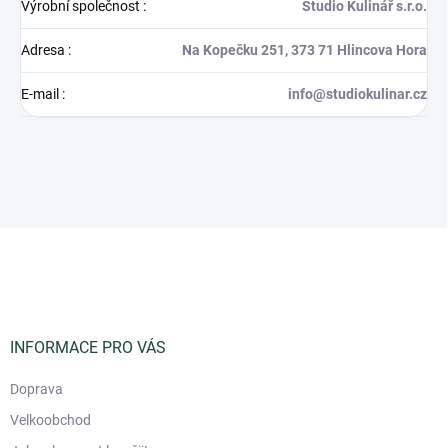
Výrobní společnost
:
Studio Kulinář s.r.o.
Adresa
:
Na Kopečku 251, 373 71 Hlincova Hora
E-mail
:
info@studiokulinar.cz
Z
á
p
a
t
í
INFORMACE PRO VÁS
Doprava
Velkoobchod