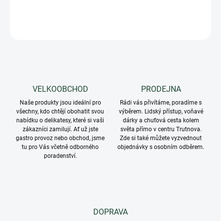
DETAILNÍ INFORMACE
ZEPTAT SE
VELKOOBCHOD
PRODEJNA
Naše produkty jsou ideální pro
Rádi vás přivítáme, poradíme s
všechny, kdo chtějí obohatit svou
výběrem. Lidský přístup, voňavé
nabídku o delikatesy, které si vaši
dárky a chuťová cesta kolem
zákazníci zamilují. Ať už jste
světa přímo v centru Trutnova.
gastro provoz nebo obchod, jsme
Zde si také můžete vyzvednout
tu pro Vás včetně odborného
objednávky s osobním odběrem.
poradenství.
DOPRAVA