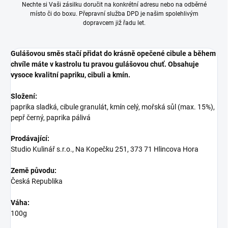
Nechte si Vaši zásilku doručit na konkrétní adresu nebo na odběrné
místo či do boxu. Přepravní služba DPD je našim spolehlivým
dopravcem již řadu let.
Gulášovou směs stačí přidat do krásně opečené cibule a během
chvíle máte v kastrolu tu pravou gulášovou chuť. Obsahuje
vysoce kvalitní papriku, cibuli a kmín.
Složení:
paprika sladká, cibule granulát, kmín celý, mořská sůl (max. 15%),
pepř černý, paprika pálivá
Prodávající:
Studio Kulinář s.r.o.
,
Na Kopečku 251
,
373 71 Hlincova Hora
Země původu:
Česká Republika
Váha:
100g