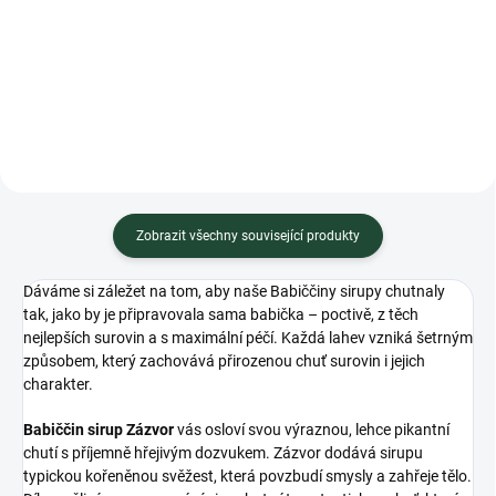
Do košíku
Do košíku
Minimální trvanlivost do 03.2027
Minimální trvanlivost do 06.2028
Zobrazit všechny související produkty
Dáváme si záležet na tom, aby naše Babiččiny sirupy chutnaly
tak, jako by je připravovala sama babička – poctivě, z těch
nejlepších surovin a s maximální péčí. Každá lahev vzniká šetrným
způsobem, který zachovává přirozenou chuť surovin i jejich
charakter.
Babiččin sirup Zázvor
vás osloví svou výraznou, lehce pikantní
chutí s příjemně hřejivým dozvukem. Zázvor dodává sirupu
typickou kořeněnou svěžest, která povzbudí smysly a zahřeje tělo.