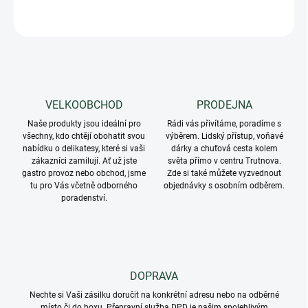
ZEPTAT SE
VELKOOBCHOD
PRODEJNA
Naše produkty jsou ideální pro
Rádi vás přivítáme, poradíme s
všechny, kdo chtějí obohatit svou
výběrem. Lidský přístup, voňavé
nabídku o delikatesy, které si vaši
dárky a chuťová cesta kolem
zákazníci zamilují. Ať už jste
světa přímo v centru Trutnova.
gastro provoz nebo obchod, jsme
Zde si také můžete vyzvednout
tu pro Vás včetně odborného
objednávky s osobním odběrem.
poradenství.
DOPRAVA
Nechte si Vaši zásilku doručit na konkrétní adresu nebo na odběrné
místo či do boxu. Přepravní služba DPD je našim spolehlivým