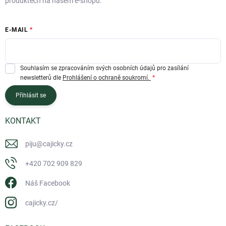
produktech na našem e-shopu.
E-MAIL
Souhlasím se zpracováním svých osobních údajů pro zasílání
newsletterů dle
Prohlášení o ochraně soukromí.
Přihlásit se
KONTAKT
piju
@
cajicky.cz
+420 702 909 829
Náš Facebook
cajicky.cz/