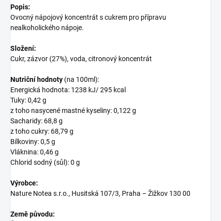
Popis:
Ovocný nápojový koncentrát s cukrem pro přípravu
nealkoholického nápoje.
Složení:
Cukr, zázvor (27%), voda, citronový koncentrát
Nutriční hodnoty
(na 100ml):
Energická hodnota: 1238 kJ/ 295 kcal
Tuky: 0,42 g
z toho nasycené mastné kyseliny: 0,122 g
Sacharidy: 68,8 g
z toho cukry: 68,79 g
Bílkoviny: 0,5 g
Vláknina: 0,46 g
Chlorid sodný (sůl): 0 g
Výrobce:
Nature Notea s.r.o., Husitská 107/3, Praha – Žižkov 130 00
Země původu: