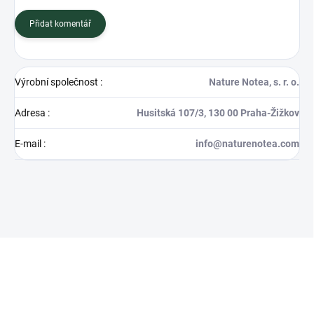
Přidat komentář
Výrobní společnost
:
Nature Notea, s. r. o.
Adresa
:
Husitská 107/3, 130 00 Praha-Žižkov
E-mail
:
info@naturenotea.com
Z
á
p
a
t