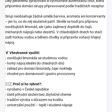
Díky pečlivému zpracování si vychutnáte autentickou chuť, která
připomíná domácí sirupy připravované podle tradičních receptur.
Sirup neobsahuje žádná umělá barviva, aromata ani konzervanty
– jen to, co do něj skutečně patří. Skvěle se hodí pro přípravu
osvěžujících limonád, ale i jako zajímavý doplněk do čajů,
míchaných nápojů nebo dezertů. V chladnějších dnech ho stačí
zalít horkou vodou a během chvilky si připravíte voňavý hřejivý
nápoj.
🍹
Všestranné využití:
- osvěžující limonáda se studenou vodou
- horký nápoj ideální do chladných dnů
- základ pro domácí limonády, čaje i koktejly
- vhodné pro domácnosti i gastro provozovny
🇨🇿
Proč si ho vybrat?:
- vyrobeno v České republice
- čistě přírodní složení bez zbytečné chemie
- tradiční výroba s důrazem na kvalitu
- univerzální použití – teplé i studené nápoje