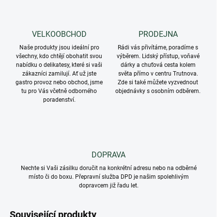
VELKOOBCHOD
PRODEJNA
Naše produkty jsou ideální pro
Rádi vás přivítáme, poradíme s
všechny, kdo chtějí obohatit svou
výběrem. Lidský přístup, voňavé
nabídku o delikatesy, které si vaši
dárky a chuťová cesta kolem
zákazníci zamilují. Ať už jste
světa přímo v centru Trutnova.
gastro provoz nebo obchod, jsme
Zde si také můžete vyzvednout
tu pro Vás včetně odborného
objednávky s osobním odběrem.
poradenství.
DOPRAVA
Nechte si Vaši zásilku doručit na konkrétní adresu nebo na odběrné
místo či do boxu. Přepravní služba DPD je našim spolehlivým
dopravcem již řadu let.
Související produkty