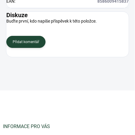
EAN
:
8586009415837
Diskuze
Buďte první, kdo napíše příspěvek k této položce.
Přidat komentář
Z
á
p
a
t
í
INFORMACE PRO VÁS