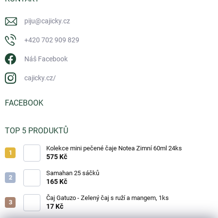
piju
@
cajicky.cz
+420 702 909 829
Náš Facebook
cajicky.cz/
FACEBOOK
TOP 5 PRODUKTŮ
Kolekce mini pečené čaje Notea Zimní 60ml 24ks
575 Kč
Samahan 25 sáčků
165 Kč
Čaj Gatuzo - Zelený čaj s ruží a mangem, 1ks
17 Kč