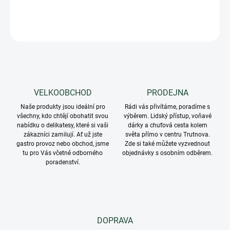
DETAILNÍ INFORMACE
ZEPTAT SE
VELKOOBCHOD
PRODEJNA
Naše produkty jsou ideální pro
Rádi vás přivítáme, poradíme s
všechny, kdo chtějí obohatit svou
výběrem. Lidský přístup, voňavé
nabídku o delikatesy, které si vaši
dárky a chuťová cesta kolem
zákazníci zamilují. Ať už jste
světa přímo v centru Trutnova.
gastro provoz nebo obchod, jsme
Zde si také můžete vyzvednout
tu pro Vás včetně odborného
objednávky s osobním odběrem.
poradenství.
DOPRAVA