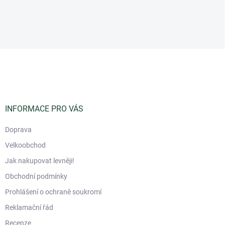
Z
á
p
a
t
í
INFORMACE PRO VÁS
Doprava
Velkoobchod
Jak nakupovat levněji!
Obchodní podmínky
Prohlášení o ochraně soukromí
Reklamační řád
Recenze