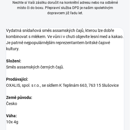
Nechte si Vaši zásilku doručit na konkrétní adresu nebo na odběrné
místo či do boxu. Přepravní služba DPD je našim spolehlivým
dopravcem již řadu let.
Vydatná snídaňová směs assamských čajů, kterou lze dobře
kombinovat s mlékem. Ve vůni i v chuti objevíte lesní med a kakao.
Je patrně nejpopulárnějším reprezentantem britské čajové
kultury.
Složení:
Směs assamských černých čajů.
Prodávající:
OXALIS, spol. s r.o., se sídlem K Teplinám 663, 763 15 Slušovice
Země původu:
Česko
Váha:
10x 4g