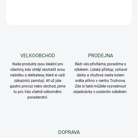
DETAILNÍ INFORMACE
ZEPTAT SE
VELKOOBCHOD
PRODEJNA
Naše produkty jsou ideální pro
Rádi vás přivítáme, poradíme s
všechny, kdo chtějí obohatit svou
výběrem. Lidský přístup, voňavé
nabídku o delikatesy, které si vaši
dárky a chuťová cesta kolem
zákazníci zamilují. Ať už jste
světa přímo v centru Trutnova.
gastro provoz nebo obchod, jsme
Zde si také můžete vyzvednout
tu pro Vás včetně odborného
objednávky s osobním odběrem.
poradenství.
DOPRAVA