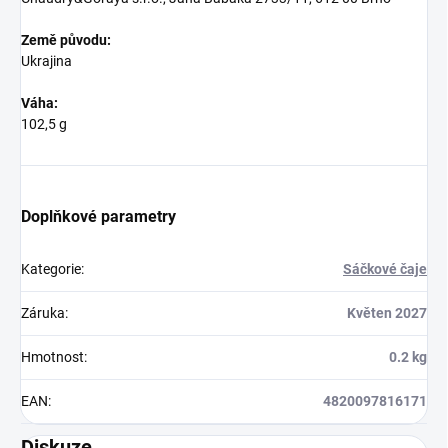
Země původu:
Ukrajina
Váha:
102,5 g
Doplňkové parametry
Kategorie
:
Sáčkové čaje
Záruka
:
Květen 2027
Hmotnost
:
0.2 kg
EAN
:
4820097816171
Diskuze