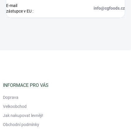
E-mail
info@cgfoods.cz
zástupce v EU
:
Z
á
p
a
t
í
INFORMACE PRO VÁS
Doprava
Velkoobchod
Jak nakupovat levněji!
Obchodní podmínky