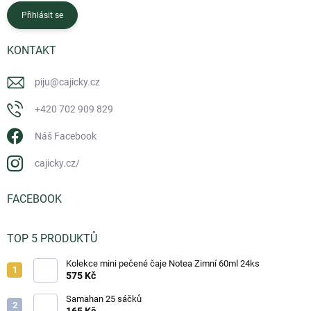
Přihlásit se
KONTAKT
piju
@
cajicky.cz
+420 702 909 829
Náš Facebook
cajicky.cz/
FACEBOOK
TOP 5 PRODUKTŮ
Kolekce mini pečené čaje Notea Zimní 60ml 24ks
575 Kč
Samahan 25 sáčků