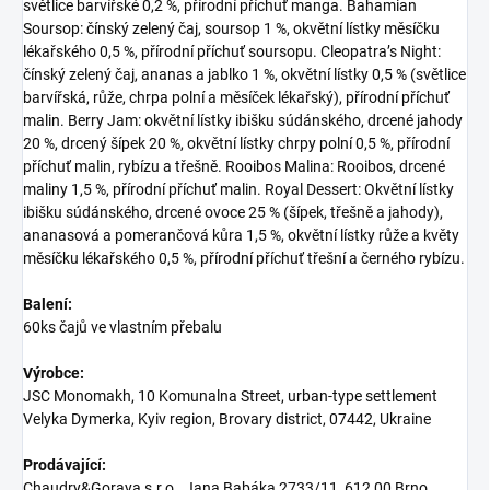
světlice barvířské 0,2 %, přírodní příchuť manga. Bahamian
Soursop: čínský zelený čaj, soursop 1 %, okvětní lístky měsíčku
lékařského 0,5 %, přírodní příchuť soursopu. Cleopatra’s Night:
čínský zelený čaj, ananas a jablko 1 %, okvětní lístky 0,5 % (světlice
barvířská, růže, chrpa polní a měsíček lékařský), přírodní příchuť
malin. Berry Jam: okvětní lístky ibišku súdánského, drcené jahody
20 %, drcený šípek 20 %, okvětní lístky chrpy polní 0,5 %, přírodní
příchuť malin, rybízu a třešně. Rooibos Malina: Rooibos, drcené
maliny 1,5 %, přírodní příchuť malin. Royal Dessert: Okvětní lístky
ibišku súdánského, drcené ovoce 25 % (šípek, třešně a jahody),
ananasová a pomerančová kůra 1,5 %, okvětní lístky růže a květy
měsíčku lékařského 0,5 %, přírodní příchuť třešní a černého rybízu.
Balení:
60ks čajů ve vlastním přebalu
Výrobce:
JSC Monomakh, 10 Komunalna Street, urban-type settlement
Velyka Dymerka, Kyiv region, Brovary district, 07442, Ukraine
Prodávající:
Chaudry&Goraya s.r.o., Jana Babáka 2733/11, 612 00 Brno