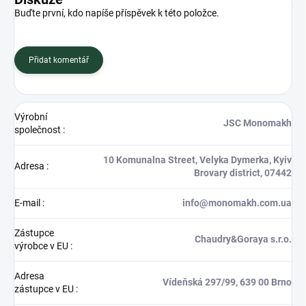
Buďte první, kdo napíše příspěvek k této položce.
Přidat komentář
Výrobní
JSC Monomakh
společnost
:
10 Komunalna Street, Velyka Dymerka, Kyiv
Adresa
:
Brovary district, 07442
E-mail
:
info@monomakh.com.ua
Zástupce
Chaudry&Goraya s.r.o.
výrobce v EU
:
Adresa
Vídeňská 297/99, 639 00 Brno
zástupce v EU
: