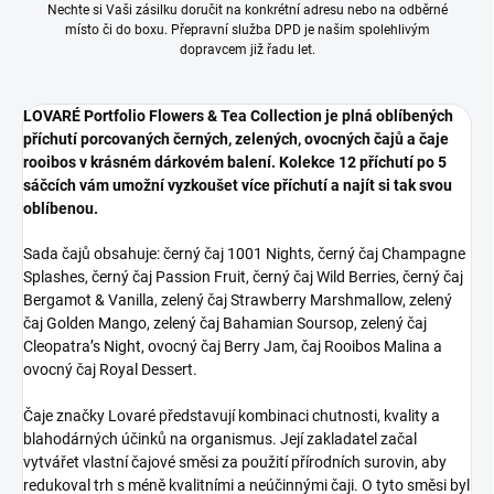
Nechte si Vaši zásilku doručit na konkrétní adresu nebo na odběrné
místo či do boxu. Přepravní služba DPD je našim spolehlivým
dopravcem již řadu let.
LOVARÉ Portfolio Flowers & Tea Collection je plná oblíbených
příchutí porcovaných černých, zelených, ovocných čajů a čaje
rooibos v krásném dárkovém balení. Kolekce 12 příchutí po 5
sáčcích vám umožní vyzkoušet více příchutí a najít si tak svou
oblíbenou.
Sada čajů obsahuje: černý čaj 1001 Nights, černý čaj Champagne
Splashes, černý čaj Passion Fruit, černý čaj Wild Berries, černý čaj
Bergamot & Vanilla, zelený čaj Strawberry Marshmallow, zelený
čaj Golden Mango, zelený čaj Bahamian Soursop, zelený čaj
Cleopatra’s Night, ovocný čaj Berry Jam, čaj Rooibos Malina a
ovocný čaj Royal Dessert.
Čaje značky Lovaré představují kombinaci chutnosti, kvality a
blahodárných účinků na organismus. Její zakladatel začal
vytvářet vlastní čajové směsi za použití přírodních surovin, aby
redukoval trh s méně kvalitními a neúčinnými čaji. O tyto směsi byl