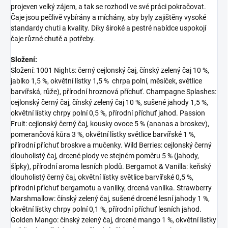
projeven velký zájem, a tak se rozhodl ve své práci pokračovat.
Čaje jsou pečlivě vybírány a míchány, aby byly zajištěny vysoké
standardy chuti a kvality. Díky široké a pestré nabídce uspokojí
čaje různé chutě a potřeby.
Složení:
Složení: 1001 Nights: černý cejlonský čaj, čínský zelený čaj 10 %,
jablko 1,5 %, okvětní lístky 1,5 % chrpa polní, měsíček, světlice
barvířská, růže), přírodní hroznová příchuť. Champagne Splashes:
cejlonský černý čaj, čínský zelený čaj 10 %, sušené jahody 1,5 %,
okvětní lístky chrpy polní 0,5 %, přírodní příchuť jahod. Passion
Fruit: cejlonský černý čaj, kousky ovoce 5 % (ananas a broskev),
pomerančová kůra 3 %, okvětní lístky světlice barvířské 1 %,
přírodní příchuť broskve a mučenky. Wild Berries: cejlonský černý
dlouholistý čaj, drcené plody ve stejném poměru 5 % (jahody,
šípky), přírodní aroma lesních plodů. Bergamot & Vanilla: keňský
dlouholistý černý čaj, okvětní lístky světlice barvířské 0,5 %,
přírodní příchuť bergamotu a vanilky, drcená vanilka. Strawberry
Marshmallow: čínský zelený čaj, sušené drcené lesní jahody 1 %,
okvětní lístky chrpy polní 0,1 %, přírodní příchuť lesních jahod.
Golden Mango: čínský zelený čaj, drcené mango 1 %, okvětní lístky